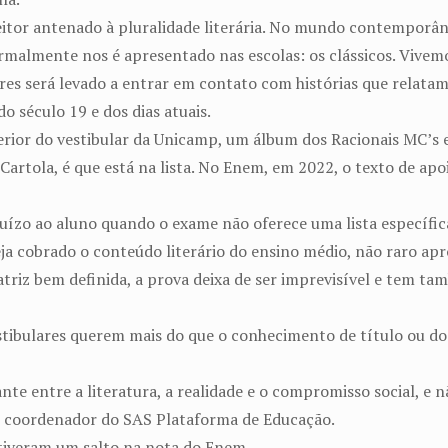
eitor antenado à pluralidade literária. No mundo contemporân
malmente nos é apresentado nas escolas: os clássicos. Vivemos
lares será levado a entrar em contato com histórias que relat
o século 19 e dos dias atuais.
rior do vestibular da Unicamp, um álbum dos Racionais MC’s e
 Cartola, é que está na lista. No Enem, em 2022, o texto de ap
uízo ao aluno quando o exame não oferece uma lista específic
seja cobrado o conteúdo literário do ensino médio, não raro ap
triz bem definida, a prova deixa de ser imprevisível e tem ta
ibulares querem mais do que o conhecimento de título ou do 
te entre a literatura, a realidade e o compromisso social, e nã
o, coordenador do SAS Plataforma de Educação.
 tiveram um salto na nota do Enem