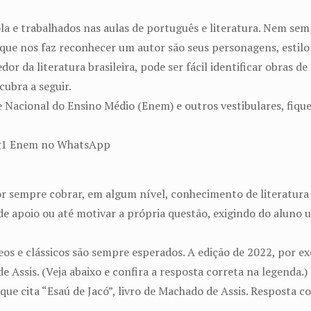
ola e trabalhados nas aulas de português e literatura. Nem s
que nos faz reconhecer um autor são seus personagens, estilo 
r da literatura brasileira, pode ser fácil identificar obras de
cubra a seguir.
ame Nacional do Ensino Médio (Enem) e outros vestibulares, fi
o g1 Enem no WhatsApp
r sempre cobrar, em algum nível, conhecimento de literatura b
 apoio ou até motivar a própria questão, exigindo do aluno u
s e clássicos são sempre esperados. A edição de 2022, por 
de Assis. (Veja abaixo e confira a resposta correta na legenda.)
e cita “Esaú de Jacó”, livro de Machado de Assis. Resposta co