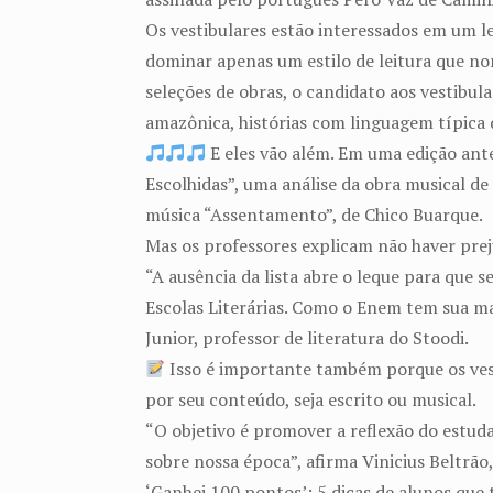
Os vestibulares estão interessados em um l
dominar apenas um estilo de leitura que nor
seleções de obras, o candidato aos vestibu
amazônica, histórias com linguagem típica d
E eles vão além. Em uma edição ante
Escolhidas”, uma análise da obra musical de
música “Assentamento”, de Chico Buarque.
Mas os professores explicam não haver prej
“A ausência da lista abre o leque para que 
Escolas Literárias. Como o Enem tem sua ma
Junior, professor de literatura do Stoodi.
Isso é importante também porque os vest
por seu conteúdo, seja escrito ou musical.
“O objetivo é promover a reflexão do estudan
sobre nossa época”, afirma Vinicius Beltrã
‘Ganhei 100 pontos’: 5 dicas de alunos que