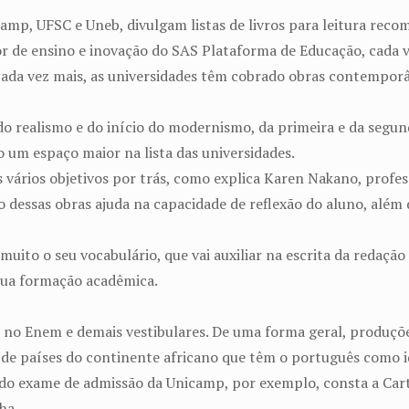
amp, UFSC e Uneb, divulgam listas de livros para leitura reco
r de ensino e inovação do SAS Plataforma de Educação, cada v
e, cada vez mais, as universidades têm cobrado obras contempo
o realismo e do início do modernismo, da primeira e da segu
 um espaço maior na lista das universidades.
ários objetivos por trás, como explica Karen Nakano, profess
o dessas obras ajuda na capacidade de reflexão do aluno, além
muito o seu vocabulário, que vai auxiliar na escrita da redaç
sua formação acadêmica.
ada no Enem e demais vestibulares. De uma forma geral, produ
ou de países do continente africano que têm o português como 
te do exame de admissão da Unicamp, por exemplo, consta a Car
ha.