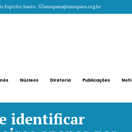
do Espírito Santo
assopaes@assopaes.org.br
 nós
Núcleos
Diretoria
Publicações
Notí
 identificar