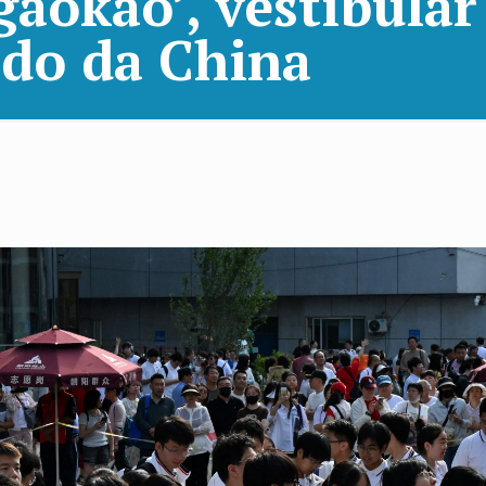
gaokao’, vestibular
ido da China