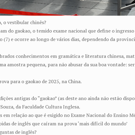
, o vestibular chinês?
pam do gaokao, o temido exame nacional que define o ingresso
7) e ocorre ao longo de vários dias, dependendo da província 
brados conhecimentos em gramática e literatura chinesa, mat
ma amostra pequena, para não abusar da sua boa vontade: será
rova para o gaokao de 2025, na China.
ões antigas do “gaokao” (as deste ano ainda não estão disponí
Souza, da Faculdade Cultura Inglesa.
as em relação ao que é exigido no Exame Nacional do Ensino M
pidas de inglês que caíram na prova ‘mais difícil do mundo’
guntas de inglês?