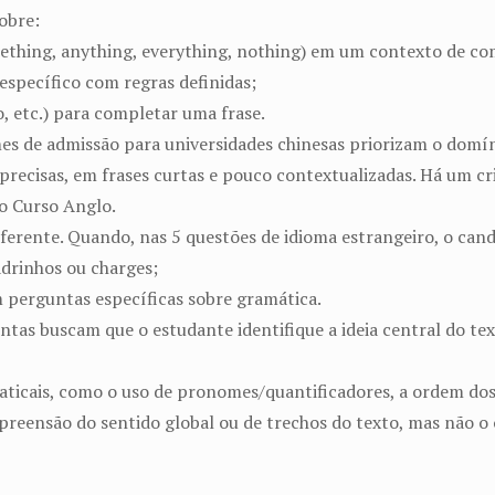
obre:
ething, anything, everything, nothing) em um contexto de c
específico com regras definidas;
vo, etc.) para completar uma frase.
es de admissão para universidades chinesas priorizam o domín
precisas, em frases curtas e pouco contextualizadas. Há um cr
do Curso Anglo.
ente. Quando, nas 5 questões de idioma estrangeiro, o candid
adrinhos ou charges;
 perguntas específicas sobre gramática.
tas buscam que o estudante identifique a ideia central do text
aticais, como o uso de pronomes/quantificadores, a ordem dos 
reensão do sentido global ou de trechos do texto, mas não o o