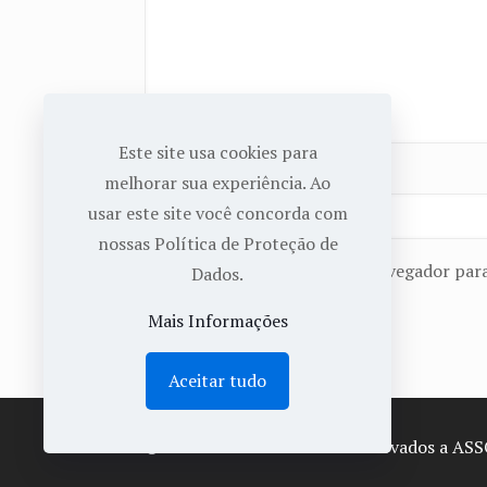
Este site usa cookies para
Nome
*
melhorar sua experiência. Ao
usar este site você concorda com
nossas Política de Proteção de
Salvar meus dados neste navegador para
Dados.
Mais Informações
Aceitar tudo
© 2022 Todos os Direitos Reservados a AS