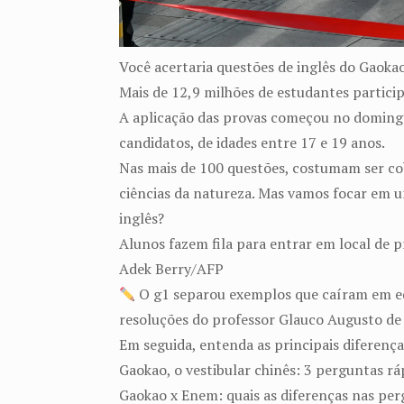
Você acertaria questões de inglês do Gaokao
Mais de 12,9 milhões de estudantes partici
A aplicação das provas começou no domingo (
candidatos, de idades entre 17 e 19 anos.
Nas mais de 100 questões, costumam ser co
ciências da natureza. Mas vamos focar em u
inglês?
Alunos fazem fila para entrar em local de p
Adek Berry/AFP
O g1 separou exemplos que caíram em ediç
resoluções do professor Glauco Augusto de 
Em seguida, entenda as principais diferenç
Gaokao, o vestibular chinês: 3 perguntas rá
Gaokao x Enem: quais as diferenças nas per