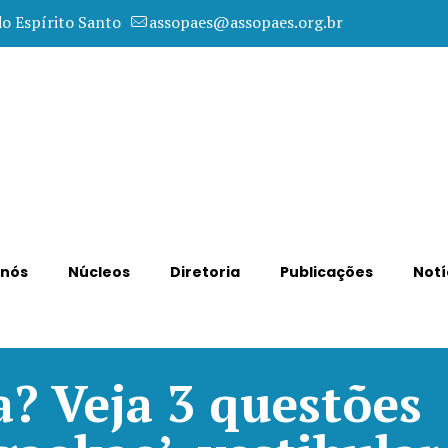
do Espírito Santo
assopaes@assopaes.org.br
 nós
Núcleos
Diretoria
Publicações
Notí
a? Veja 3 questões