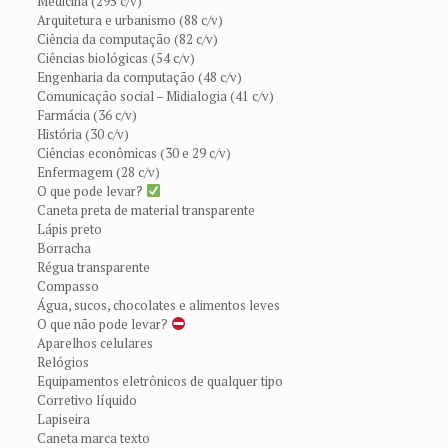
Medicina (295 c/v)
Arquitetura e urbanismo (88 c/v)
Ciência da computação (82 c/v)
Ciências biológicas (54 c/v)
Engenharia da computação (48 c/v)
Comunicação social – Midialogia (41 c/v)
Farmácia (36 c/v)
História (30 c/v)
Ciências econômicas (30 e 29 c/v)
Enfermagem (28 c/v)
O que pode levar?
Caneta preta de material transparente
Lápis preto
Borracha
Régua transparente
Compasso
Água, sucos, chocolates e alimentos leves
O que não pode levar?
Aparelhos celulares
Relógios
Equipamentos eletrônicos de qualquer tipo
Corretivo líquido
Lapiseira
Caneta marca texto