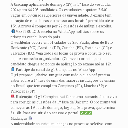
A Unicamp aplica, neste domingo (29), a 1ª fase do vestibular
2024 para 64.705 candidatos. Os estudantes disputam 2.540
vagas em 69 cursos superiores da universidade. O exame tem
duração de cinco horas e o acesso aos locais é permitido até as
13h. A prova é composta por 72 questões de múltipla escolha.
VESTIBULOU: receba no WhatsApp notícias sobre os
principais vestibulares do país
O vestibular ocorre em 31 cidades de São Paulo, além de Belo
Horizonte (MG), Brasília (DF), Curitiba (PR), Fortaleza (CE) e
Salvador (BA). Veja todos os locais de prova e consulte o seu
aqui. A comissão organizadora (Comvest) orienta que o
candidato chegue ao ponto de aplicação do exame até as 12h.
Participe do canal do g1 Campinas no WhatsApp
O g1 preparou, abaixo, um guia com tudo o que você precisa
saber sobre a 1ª fase de uma das maiores instituições de ensino
do Brasil, que tem campi em Campinas (SP), Limeira (SP) e
Piracicaba (SP).
E atenção! O g1 Campinas vai fazer uma transmissão ao vivo
para corrigir as questões da 1ª fase da Unicamp. O programa vai
começar às 19h deste domingo, logo após a prova, que termina
às 18h. Para assistir, é só acessar o portal.
Mudanças
A universidade anunciou mudanças no processo seletivo, com