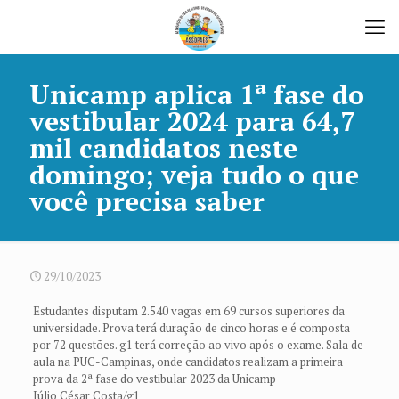
Unicamp aplica 1ª fase do
vestibular 2024 para 64,7
mil candidatos neste
domingo; veja tudo o que
você precisa saber
29/10/2023
Estudantes disputam 2.540 vagas em 69 cursos superiores da
universidade. Prova terá duração de cinco horas e é composta
por 72 questões. g1 terá correção ao vivo após o exame. Sala de
aula na PUC-Campinas, onde candidatos realizam a primeira
prova da 2ª fase do vestibular 2023 da Unicamp
Júlio César Costa/g1