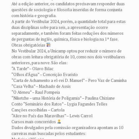
Até a edição anterior, os candidatos precisavam responder duas
questões de sociologia e filosofia inseridas de forma conjunta
com história e geografia.
A partir do Vestibular 2024, porém, a quantidade total para estas
duas disciplinas sobe para seis, a apresentação ocorre
separadamente, e também foram feitas reduções dos números
de perguntas de inglês, química, física e biologia na 1ª fase.
Obras obrigatórias
No Vestibular 2024, a Unicamp optou por reduzir o número de
obras com leitura obrigatória de 10, como nos dois vestibulares
anteriores, para nove. São elas:
“A Tarde” – Olavo Bilac
“Olhos d’Água” – Conceição Evaristo
“Carta de Achamento a el-rei D. Manuel” – Pero Vaz de Caminha
“Casa Velha” – Machado de Assis
“O Ateneu” – Raul Pompeia
“Niketche – uma História de Poligamia” – Paulina Chiziane
Conto “Seminário dos Ratos” – Lygia Fagundes Telles
Canções escolhidas – Cartola
“Alice no País das Maravilhas” – Lewis Carrol
Cursos mais concorridos
Dados divulgados pela comissão organizadora apontam as 10
carreiras mais buscadas pelos estudantes: