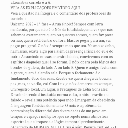
alternativa correta é a A.
VEJA AS EXPLICAÇÕES EM VÍDEO AQUI
Veja a questão na íntegra e o comentário dos professores do
cursinho:
Unicamp 2025 – 1ª fase – A rua é nóix! Sempre com letra
minúscula, porque não é o Nós da totalidade, uma vez que não
sabemos exatamente quem ou quantos somos, quem faz parte
ou não, quem está dentro ou fora. Mas, se pegar para um, vai
pegar pra geral. O nóix é sempre mais que um. Mesmo sozinho,
na missão, existe algo para além da presença física do eu e do
outro. Assumindo nossas ancestralidades, convivemos com os
espíritos daqueles que já se foram. O nóix opera pela lógica dos
bondes de galera, do lado A ou lado B. Quem é amigo fecha com
a gente, quem é alemão rala. Porque o fechamento é o
fundamento ético das ruas. Recebe-se quem chega de boa, na
paz, mas, se vacila, vai. Com i e x, o nóix demarca um sotaque,
um registro local, um lugar, o Pretuguês de Lélia Gonzalez.
Desobedecendo à instituída norma culta, o nóix – escrito ou
falado – revela sua potência operando à margem da obediência
à linguagem fonética dominante. O nóix é a potência da
contaminação diferencial das diversidades de um povo em
tempos e espaços múltiplos, que se repete numa atmosfera
espectral que ultrapassa a lógica temporal predominante.
(Adaptado de MORAES, M. J. D. A rua é nóix, Revista Cult, ed. 271,