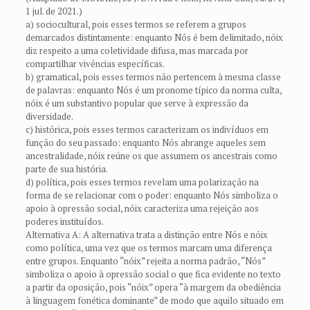
1 jul. de 2021.)
a) sociocultural, pois esses termos se referem a grupos
demarcados distintamente: enquanto Nós é bem delimitado, nóix
diz respeito a uma coletividade difusa, mas marcada por
compartilhar vivências específicas.
b) gramatical, pois esses termos não pertencem à mesma classe
de palavras: enquanto Nós é um pronome típico da norma culta,
nóix é um substantivo popular que serve à expressão da
diversidade.
c) histórica, pois esses termos caracterizam os indivíduos em
função do seu passado: enquanto Nós abrange aqueles sem
ancestralidade, nóix reúne os que assumem os ancestrais como
parte de sua história.
d) política, pois esses termos revelam uma polarização na
forma de se relacionar com o poder: enquanto Nós simboliza o
apoio à opressão social, nóix caracteriza uma rejeição aos
poderes instituídos.
Alternativa A: A alternativa trata a distinção entre Nós e nóix
como política, uma vez que os termos marcam uma diferença
entre grupos. Enquanto “nóix” rejeita a norma padrão, “Nós”
simboliza o apoio à opressão social o que fica evidente no texto
a partir da oposição, pois “nóix” opera “à margem da obediência
à linguagem fonética dominante” de modo que aquilo situado em