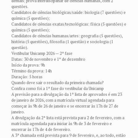
demais; prova interdisciplinar de ciências humanas, com 2
questões.
Candidatos de ciências biológicas/saúde: biologia (7 questões) e
química (5 questões);
Candidatos de ciências exatas/tecnológicas: física (5 questões) e
química (5 questões);
Candidatos de ciências humanas/artes: geografia (5 questões),
história (5 questões), filosofia (1 questão) e sociologia (1
questão).
Vestibular Unicamp 2026 — 2ª fase
Datas: 30 de novembro e 1º de dezembro
Início da prova: 9h
Término da prova: 14h
Duração: 5 horas
Quando deve sair o resultado da primeira chamada?
Confira como foi a 1ª fase do vestibular da Unicamp
A previsão para a divulgação da 1ª lista de aprovados é em 23
de janeiro de 2026, com a matrícula virtual agendada para
começar às 9h de 26 de janeiro e se encerrar às 17h de 27 de
janeiro.
A divulgação da 2ª lista está prevista para 2 de fevereiro, com a
matrícula agendada para iniciar às 9h de 3 de fevereiro e
encerrar às 17h de 4 de fevereiro.
A 3ª chamada está prevista para 9 de fevereiro, e, ao todo, estão