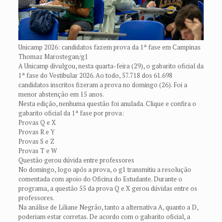
Unicamp 2026: candidatos fazem prova da 1ª fase em Campinas
Thomaz Marostegan/g1
A Unicamp divulgou, nesta quarta-feira (29), o gabarito oficial da
1ª fase do Vestibular 2026. Ao todo, 57.718 dos 61.698
candidatos inscritos fizeram a prova no domingo (26). Foi a
menor abstenção em 15 anos.
Nesta edição, nenhuma questão foi anulada. Clique e confira o
gabarito oficial da 1ª fase por prova:
Provas Q e X
Provas R e Y
Provas S e Z
Provas T e W
Questão gerou dúvida entre professores
No domingo, logo após a prova, o g1 transmitiu a resolução
comentada com apoio do Oficina do Estudante. Durante o
programa, a questão 55 da prova Q e X gerou dúvidas entre os
professores.
Na análise de Liliane Negrão, tanto a alternativa A, quanto a D,
poderiam estar corretas. De acordo com o gabarito oficial, a