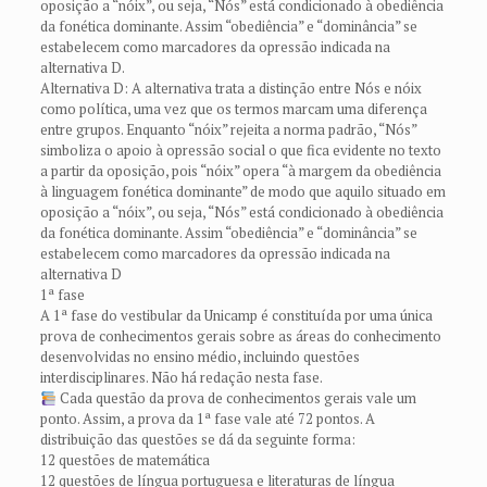
oposição a “nóix”, ou seja, “Nós” está condicionado à obediência
da fonética dominante. Assim “obediência” e “dominância” se
estabelecem como marcadores da opressão indicada na
alternativa D.
Alternativa D: A alternativa trata a distinção entre Nós e nóix
como política, uma vez que os termos marcam uma diferença
entre grupos. Enquanto “nóix” rejeita a norma padrão, “Nós”
simboliza o apoio à opressão social o que fica evidente no texto
a partir da oposição, pois “nóix” opera “à margem da obediência
à linguagem fonética dominante” de modo que aquilo situado em
oposição a “nóix”, ou seja, “Nós” está condicionado à obediência
da fonética dominante. Assim “obediência” e “dominância” se
estabelecem como marcadores da opressão indicada na
alternativa D
1ª fase
A 1ª fase do vestibular da Unicamp é constituída por uma única
prova de conhecimentos gerais sobre as áreas do conhecimento
desenvolvidas no ensino médio, incluindo questões
interdisciplinares. Não há redação nesta fase.
Cada questão da prova de conhecimentos gerais vale um
ponto. Assim, a prova da 1ª fase vale até 72 pontos. A
distribuição das questões se dá da seguinte forma:
12 questões de matemática
12 questões de língua portuguesa e literaturas de língua