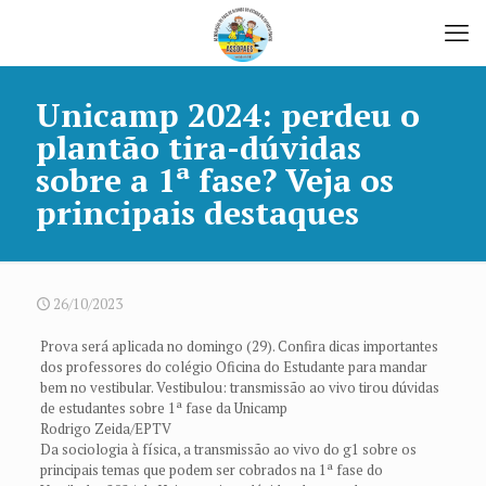
Unicamp 2024: perdeu o
plantão tira-dúvidas
sobre a 1ª fase? Veja os
principais destaques
26/10/2023
Prova será aplicada no domingo (29). Confira dicas importantes
dos professores do colégio Oficina do Estudante para mandar
bem no vestibular. Vestibulou: transmissão ao vivo tirou dúvidas
de estudantes sobre 1ª fase da Unicamp
Rodrigo Zeida/EPTV
Da sociologia à física, a transmissão ao vivo do g1 sobre os
principais temas que podem ser cobrados na 1ª fase do