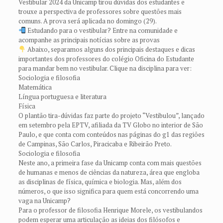
Vestibular 2024 da Unicamp tirou dúvidas dos estudantes e
trouxe a perspectiva de professores sobre questões mais
comuns. A prova será aplicada no domingo (29).
Estudando para o vestibular? Entre na comunidade e
acompanhe as principais notícias sobre as provas
Abaixo, separamos alguns dos principais destaques e dicas
importantes dos professores do colégio Oficina do Estudante
para mandar bem no vestibular. Clique na disciplina para ver:
Sociologia e filosofia
Matemática
Língua portuguesa e literatura
Física
O plantão tira-dúvidas faz parte do projeto “Vestibulou”, lançado
em setembro pela EPTV, afiliada da TV Globo no interior de São
Paulo, e que conta com conteúdos nas páginas do g1 das regiões
de Campinas, São Carlos, Piracicaba e Ribeirão Preto.
Sociologia e filosofia
Neste ano, a primeira fase da Unicamp conta com mais questões
de humanas e menos de ciências da natureza, área que engloba
as disciplinas de física, química e biologia. Mas, além dos
números, o que isso significa para quem está concorrendo uma
vaga na Unicamp?
Para o professor de filosofia Henrique Morele, os vestibulandos
podem esperar uma articulação as ideias dos filósofos e