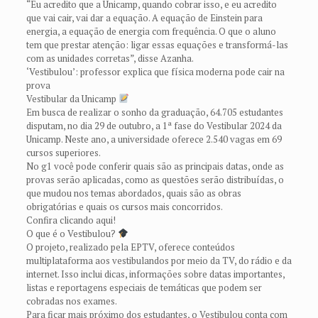
“Eu acredito que a Unicamp, quando cobrar isso, e eu acredito
que vai cair, vai dar a equação. A equação de Einstein para
energia, a equação de energia com frequência. O que o aluno
tem que prestar atenção: ligar essas equações e transformá-las
com as unidades corretas”, disse Azanha.
‘Vestibulou’: professor explica que física moderna pode cair na
prova
Vestibular da Unicamp
Em busca de realizar o sonho da graduação, 64.705 estudantes
disputam, no dia 29 de outubro, a 1ª fase do Vestibular 2024 da
Unicamp. Neste ano, a universidade oferece 2.540 vagas em 69
cursos superiores.
No g1 você pode conferir quais são as principais datas, onde as
provas serão aplicadas, como as questões serão distribuídas, o
que mudou nos temas abordados, quais são as obras
obrigatórias e quais os cursos mais concorridos.
Confira clicando aqui!
O que é o Vestibulou?
O projeto, realizado pela EPTV, oferece conteúdos
multiplataforma aos vestibulandos por meio da TV, do rádio e da
internet. Isso inclui dicas, informações sobre datas importantes,
listas e reportagens especiais de temáticas que podem ser
cobradas nos exames.
Para ficar mais próximo dos estudantes, o Vestibulou conta com