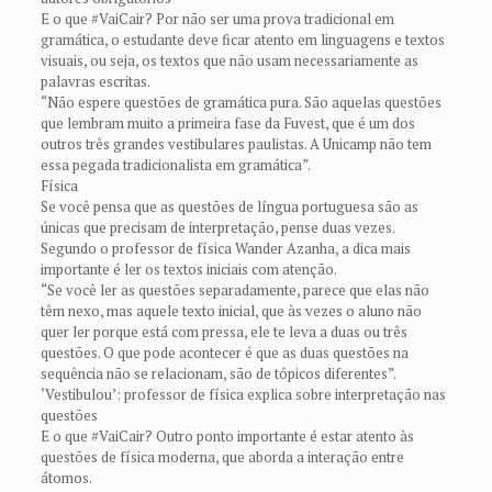
E o que #VaiCair? Por não ser uma prova tradicional em
gramática, o estudante deve ficar atento em linguagens e textos
visuais, ou seja, os textos que não usam necessariamente as
palavras escritas.
“Não espere questões de gramática pura. São aquelas questões
que lembram muito a primeira fase da Fuvest, que é um dos
outros três grandes vestibulares paulistas. A Unicamp não tem
essa pegada tradicionalista em gramática”.
Física
Se você pensa que as questões de língua portuguesa são as
únicas que precisam de interpretação, pense duas vezes.
Segundo o professor de física Wander Azanha, a dica mais
importante é ler os textos iniciais com atenção.
“Se você ler as questões separadamente, parece que elas não
têm nexo, mas aquele texto inicial, que às vezes o aluno não
quer ler porque está com pressa, ele te leva a duas ou três
questões. O que pode acontecer é que as duas questões na
sequência não se relacionam, são de tópicos diferentes”.
‘Vestibulou’: professor de física explica sobre interpretação nas
questões
E o que #VaiCair? Outro ponto importante é estar atento às
questões de física moderna, que aborda a interação entre
átomos.