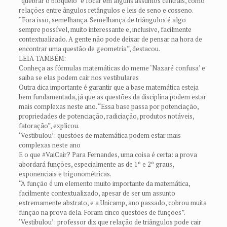
“quebrar o bloqueio” e focar em alguns assuntos centrais, como
relações entre ângulos retângulos e leis de seno e cosseno.
“Fora isso, semelhança. Semelhança de triângulos é algo
sempre possível, muito interessante e, inclusive, facilmente
contextualizado. A gente não pode deixar de pensar na hora de
encontrar uma questão de geometria”, destacou.
LEIA TAMBÉM:
Conheça as fórmulas matemáticas do meme ‘Nazaré confusa’ e
saiba se elas podem cair nos vestibulares
Outra dica importante é garantir que a base matemática esteja
bem fundamentada, já que as questões da disciplina podem estar
mais complexas neste ano. “Essa base passa por potenciação,
propriedades de potenciação, radiciação, produtos notáveis,
fatoração”, explicou.
‘Vestibulou’: questões de matemática podem estar mais
complexas neste ano
E o que #VaiCair? Para Fernandes, uma coisa é certa: a prova
abordará funções, especialmente as de 1º e 2º graus,
exponenciais e trigonométricas.
“A função é um elemento muito importante da matemática,
facilmente contextualizado, apesar de ser um assunto
extremamente abstrato, e a Unicamp, ano passado, cobrou muita
função na prova dela. Foram cinco questões de funções”.
‘Vestibulou’: professor diz que relação de triângulos pode cair