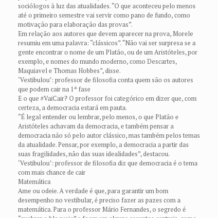
sociólogos à luz das atualidades. “O que aconteceu pelo menos
até o primeiro semestre vai servir como pano de fundo, como
motivação para elaboração das provas”.
Em relação aos autores que devem aparecer na prova, Morele
resumiu em uma palavra: “clássicos”. “Não vai ser surpresa se a
gente encontrar o nome de um Platão, ou de um Aristóteles, por
exemplo, e nomes do mundo moderno, como Descartes,
Maquiavel e Thomas Hobbes”, disse.
‘Vestibulou’: professor de filosofia conta quem são os autores
que podem cair na 1ª fase
E o que #VaiCair? O professor foi categórico em dizer que, com
certeza, a democracia estará em pauta.
“É legal entender ou lembrar, pelo menos, o que Platão e
Aristóteles achavam da democracia, e também pensar a
democracia não só pelo autor clássico, mas também pelos temas
da atualidade. Pensar, por exemplo, a democracia a partir das
suas fragilidades, não das suas idealidades”, destacou.
‘Vestibulou’: professor de filosofia diz que democracia é o tema
com mais chance de cair
Matemática
Ame ou odeie. A verdade é que, para garantir um bom
desempenho no vestibular, é preciso fazer as pazes com a
matemática. Para o professor Mário Fernandes, o segredo é