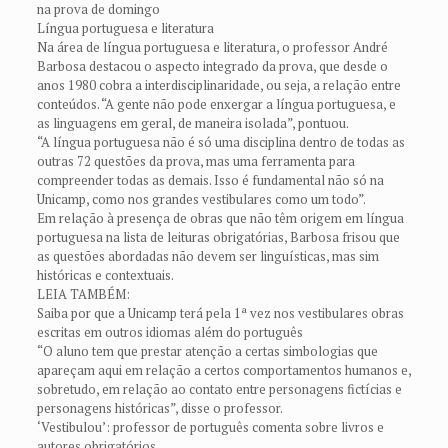
na prova de domingo
Língua portuguesa e literatura
Na área de língua portuguesa e literatura, o professor André
Barbosa destacou o aspecto integrado da prova, que desde o
anos 1980 cobra a interdisciplinaridade, ou seja, a relação entre
conteúdos. “A gente não pode enxergar a língua portuguesa, e
as linguagens em geral, de maneira isolada”, pontuou.
“A língua portuguesa não é só uma disciplina dentro de todas as
outras 72 questões da prova, mas uma ferramenta para
compreender todas as demais. Isso é fundamental não só na
Unicamp, como nos grandes vestibulares como um todo”.
Em relação à presença de obras que não têm origem em língua
portuguesa na lista de leituras obrigatórias, Barbosa frisou que
as questões abordadas não devem ser linguísticas, mas sim
históricas e contextuais.
LEIA TAMBÉM:
Saiba por que a Unicamp terá pela 1ª vez nos vestibulares obras
escritas em outros idiomas além do português
“O aluno tem que prestar atenção a certas simbologias que
apareçam aqui em relação a certos comportamentos humanos e,
sobretudo, em relação ao contato entre personagens fictícias e
personagens históricas”, disse o professor.
‘Vestibulou’: professor de português comenta sobre livros e
autores obrigatórios