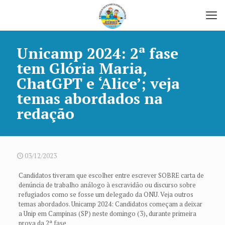
Unicamp 2024: 2ª fase
tem Glória Maria,
ChatGPT e ‘Alice’; veja
temas abordados na
redação
03/12/2023
Candidatos tiveram que escolher entre escrever SOBRE carta de
denúncia de trabalho análogo à escravidão ou discurso sobre
refugiados como se fosse um delegado da ONU. Veja outros
temas abordados. Unicamp 2024: Candidatos começam a deixar
a Unip em Campinas (SP) neste domingo (3), durante primeira
prova da 2ª fase