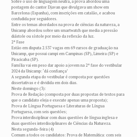
Sobre o uso de linguagem neutra, a prova abordou uma
postagem do cantor Djavan que divulgava um show em
Barcelona (Espanha), com inscrições em catalão, e acabou
confudida por seguidores.
Entre os temas abordados na prova de ciências da natureza, a
Unicamp abordou sobre um smartwatch que media a pressão
diástole ou sístole por meio da reflexão da luz.
2ª Fase
Estão em disputa 2.537 vagas em 69 cursos de graduação na
Unicamp, que possui campi em Campinas (SP), Limeira (SP) e
Piracicaba (SP).
Família vai em peso dar apoio a jovem na 2ª fase do vestibular
2024 da Unicamp: ‘dá confiança’
A segunda etapa do vestibular é composta por questões
dissertativas e é dividida em dois dias.
Neste domingo (3):
Prova de Redação (composta por duas propostas de textos para
que o candidato eleja e execute apenas uma proposta);
Prova de Língua Portuguesa e Literaturas de Língua
Portuguesa, com seis questões;
Prova interdisciplinar com duas questões de língua inglesa e
duas questões interdisciplinares de Ciências da Natureza.
Nesta segunda-feira (4)
Comum a todos os candidatos: Prova de Matemática: com seis