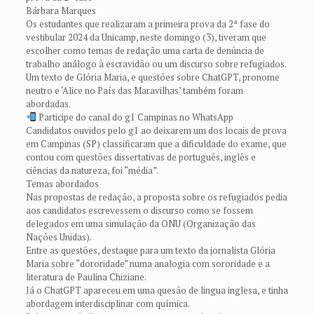
Bárbara Marques
Os estudantes que realizaram a primeira prova da 2ª fase do
vestibular 2024 da Unicamp, neste domingo (3), tiveram que
escolher como temas de redação uma carta de denúncia de
trabalho análogo à escravidão ou um discurso sobre refugiados.
Um texto de Glória Maria, e questões sobre ChatGPT, pronome
neutro e ‘Alice no País das Maravilhas’ também foram
abordadas.
Participe do canal do g1 Campinas no WhatsApp
Candidatos ouvidos pelo g1 ao deixarem um dos locais de prova
em Campinas (SP) classificaram que a dificuldade do exame, que
contou com questões dissertativas de português, inglês e
ciências da natureza, foi “média”.
Temas abordados
Nas propostas de redação, a proposta sobre os refugiados pedia
aos candidatos escrevessem o discurso como se fossem
delegados em uma simulação da ONU (Organização das
Nações Unidas).
Entre as questões, destaque para um texto da jornalista Glória
Maria sobre “dororidade” numa analogia com sororidade e a
literatura de Paulina Chiziane.
Já o ChatGPT apareceu em uma quesão de lingua inglesa, e tinha
abordagem interdisciplinar com química.