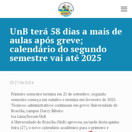
UnB terá 58 dias a mais de
aulas após greve;
calendário do segundo
semestre vai até 2025
27/06/2024
Primeiro semestre termina em 21 de setembro; segundo
semestre começa em outubro e termina em fevereiro de 2025.
Técnicos-administrativos continuam em greve. Universidade de
Brasília, campus Darcy Ribeiro
Isa Lima/Secom UnB
A Universidade de Brasília (UnB) aprovou, na tarde desta quinta-
feira (27), o novo calendário acadêmico para o primeiro e