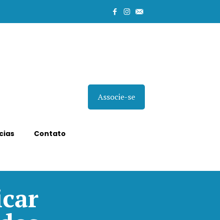
Associe-se
cias
Contato
icar