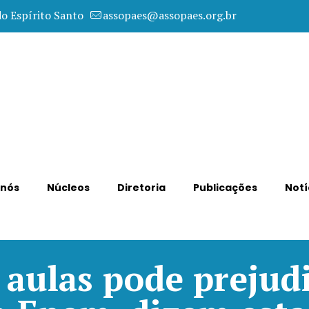
do Espírito Santo
assopaes@assopaes.org.br
 nós
Núcleos
Diretoria
Publicações
Notí
aulas pode prejud