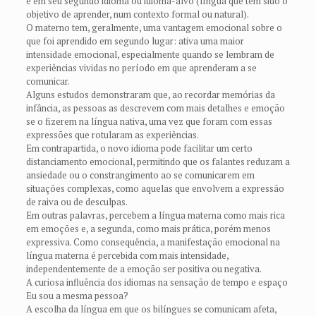
e em seu segundo idioma ou idioma-alvo (língua que tem sido o
objetivo de aprender, num contexto formal ou natural).
O materno tem, geralmente, uma vantagem emocional sobre o
que foi aprendido em segundo lugar: ativa uma maior
intensidade emocional, especialmente quando se lembram de
experiências vividas no período em que aprenderam a se
comunicar.
Alguns estudos demonstraram que, ao recordar memórias da
infância, as pessoas as descrevem com mais detalhes e emoção
se o fizerem na língua nativa, uma vez que foram com essas
expressões que rotularam as experiências.
Em contrapartida, o novo idioma pode facilitar um certo
distanciamento emocional, permitindo que os falantes reduzam a
ansiedade ou o constrangimento ao se comunicarem em
situações complexas, como aquelas que envolvem a expressão
de raiva ou de desculpas.
Em outras palavras, percebem a língua materna como mais rica
em emoções e, a segunda, como mais prática, porém menos
expressiva. Como consequência, a manifestação emocional na
língua materna é percebida com mais intensidade,
independentemente de a emoção ser positiva ou negativa.
A curiosa influência dos idiomas na sensação de tempo e espaço
Eu sou a mesma pessoa?
A escolha da língua em que os bilíngues se comunicam afeta,