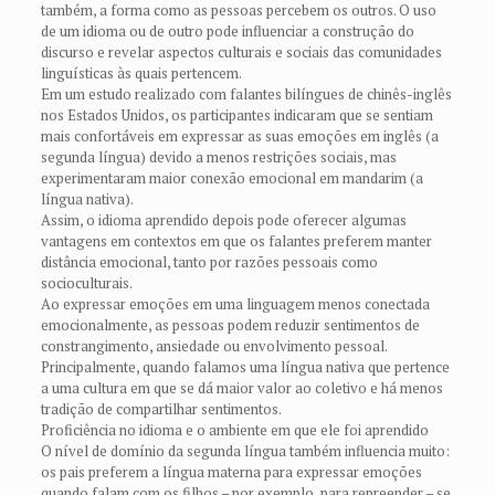
também, a forma como as pessoas percebem os outros. O uso
de um idioma ou de outro pode influenciar a construção do
discurso e revelar aspectos culturais e sociais das comunidades
linguísticas às quais pertencem.
Em um estudo realizado com falantes bilíngues de chinês-inglês
nos Estados Unidos, os participantes indicaram que se sentiam
mais confortáveis em expressar as suas emoções em inglês (a
segunda língua) devido a menos restrições sociais, mas
experimentaram maior conexão emocional em mandarim (a
língua nativa).
Assim, o idioma aprendido depois pode oferecer algumas
vantagens em contextos em que os falantes preferem manter
distância emocional, tanto por razões pessoais como
socioculturais.
Ao expressar emoções em uma linguagem menos conectada
emocionalmente, as pessoas podem reduzir sentimentos de
constrangimento, ansiedade ou envolvimento pessoal.
Principalmente, quando falamos uma língua nativa que pertence
a uma cultura em que se dá maior valor ao coletivo e há menos
tradição de compartilhar sentimentos.
Proficiência no idioma e o ambiente em que ele foi aprendido
O nível de domínio da segunda língua também influencia muito:
os pais preferem a língua materna para expressar emoções
quando falam com os filhos – por exemplo, para repreender – se