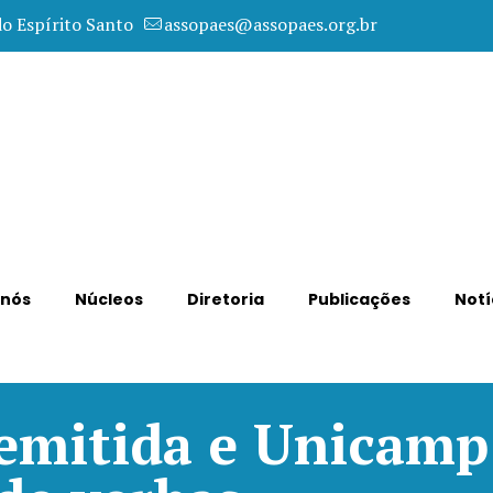
do Espírito Santo
assopaes@assopaes.org.br
 nós
Núcleos
Diretoria
Publicações
Notí
demitida e Unicamp