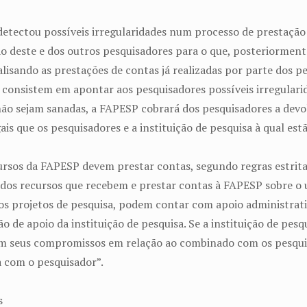
detectou possíveis irregularidades num processo de prestação 
 deste e dos outros pesquisadores para o que, posteriorment
isando as prestações de contas já realizadas por parte dos p
consistem em apontar aos pesquisadores possíveis irregularid
não sejam sanadas, a FAPESP cobrará dos pesquisadores a dev
is que os pesquisadores e a instituição de pesquisa à qual e
ursos da FAPESP devem prestar contas, segundo regras estrit
 dos recursos que recebem e prestar contas à FAPESP sobre o u
os projetos de pesquisa, podem contar com apoio administrativ
o de apoio da instituição de pesquisa. Se a instituição de pes
m seus compromissos em relação ao combinado com os pesqui
a com o pesquisador”.
s