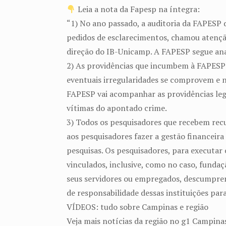
Leia a nota da Fapesp na íntegra:
“1) No ano passado, a auditoria da FAPESP 
pedidos de esclarecimentos, chamou atenção
direção do IB-Unicamp. A FAPESP segue anal
2) As providências que incumbem à FAPESP 
eventuais irregularidades se comprovem e 
FAPESP vai acompanhar as providências lega
vítimas do apontado crime.
3) Todos os pesquisadores que recebem rec
aos pesquisadores fazer a gestão financeira
pesquisas. Os pesquisadores, para executar 
vinculados, inclusive, como no caso, fundaçã
seus servidores ou empregados, descumpre
de responsabilidade dessas instituições par
VÍDEOS: tudo sobre Campinas e região
Veja mais notícias da região no g1 Campina