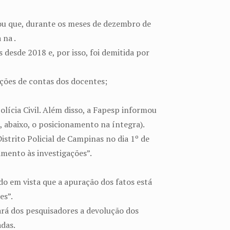
lhou que, durante os meses de dezembro de
 na .
desde 2018 e, por isso, foi demitida por
tações de contas dos docentes;
lícia Civil. Além disso, a Fapesp informou
, abaixo, o posicionamento na íntegra).
strito Policial de Campinas no dia 1º de
namento às investigações”.
do em vista que a apuração dos fatos está
es”.
rará dos pesquisadores a devolução dos
adas.