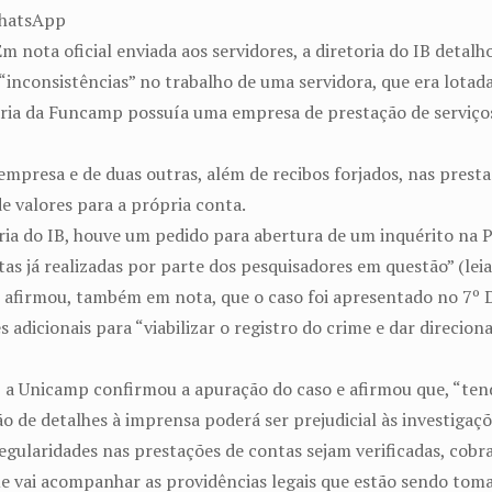
WhatsApp
m nota oficial enviada aos servidores, a diretoria do IB deta
“inconsistências” no trabalho de uma servidora, que era lotada
ária da Funcamp possuía uma empresa de prestação de serviços 
a empresa e de duas outras, além de recibos forjados, nas pres
de valores para a própria conta.
ria do IB, houve um pedido para abertura de um inquérito na Po
as já realizadas por parte dos pesquisadores em questão” (leia
 afirmou, também em nota, que o caso foi apresentado no 7º Di
 adicionais para “viabilizar o registro do crime e dar direcio
), a Unicamp confirmou a apuração do caso e afirmou que, “ten
 de detalhes à imprensa poderá ser prejudicial às investigaçõ
regularidades nas prestações de contas sejam verificadas, cob
ue vai acompanhar as providências legais que estão sendo tom