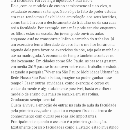
ir à faculdade. Parece algo hipotético? Mas não é.
Hoje, com os modelos de ensino semipresencial e ao vivo, o
estudante economiza tempo. Não só pelo fato de poder estudar
em casa, tendo mais flexibilidade em relação aos seus horários,
como também com o deslocamento do trabalho ou da sua casa
até a faculdade. Por exemplo, uma mãe pode estudar enquanto
os filhos estão na escola. Um jovem pode ouvir as aulas
enquanto está no transporte público a caminho do trabalho. Já
um executivo tem a liberdade de escolher o melhor horário na
agenda dele para fazer os exercícios da pós, seja pela manhã ou
até na madrugada. A economia de tempo também acontece no
deslocamento. Em cidades como São Paulo, as pessoas gastam
em média 2h19 para se locomover entre casa, trabalho e estudo,
segundo a pesquisa “Viver em São Paulo: Mobilidade Urbana” da
Rede Nossa São Paulo. Então, imagine só poder ganhar esse
tempo? Fazer outras atividades, como exercitar o corpo ou
cuidar da mente é algo totalmente possível, basta escolher o
modelo de ensino que mais se encaixa em sua rotina.
Graduação semipresencial
Quem já viveu a emoção de entrar na sala de aula da faculdade
pela primeira vez, sabe o quanto o espaço físico e a troca de
conhecimento com outras pessoas são importantes.
Principalmente quando o assunto é a primeira graduação.
Exatamente por isso faculdades como a Estácio estão investindo