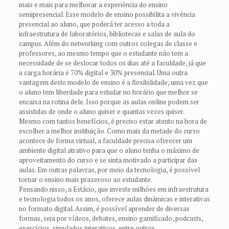
mais e mais para melhorar a experiência do ensino
semipresencial. Esse modelo de ensino possibilita a vivência
presencial ao aluno, que poderá ter acesso a toda a
infraestrutura de laboratórios, bibliotecas e salas de aula do
campus. Além do networking com outros colegas de classe e
professores, ao mesmo tempo que o estudante não tem a
necessidade de se deslocar todos os dias até a faculdade, já que
a carga horária é 70% digital e 30% presencial. Uma outra
vantagem deste modelo de ensino é a flexibilidade, uma vez que
o aluno tem liberdade para estudar no horário que melhor se
encaixa na rotina dele. Isso porque as aulas online podem ser
assistidas de onde o aluno quiser e quantas vezes quiser.
Mesmo com tantos benefícios, é preciso estar atento na hora de
escolher a melhor instituição. Como mais da metade do curso
acontece de forma virtual, a faculdade precisa oferecer um
ambiente digital atrativo para que o aluno tenha o máximo de
aproveitamento do curso e se sinta motivado a participar das
aulas. Em outras palavras, por meio da tecnologia, é possível
tornar o ensino mais prazeroso ao estudante.
Pensando nisso, a Estácio, que investe milhões em infraestrutura
e tecnologia todos os anos, oferece aulas dinâmicas e interativas
no formato digital. Assim, é possível aprender de diversas
formas, seja por vídeos, debates, ensino gamificado, podcasts,
exercícios, simulados interativos, entre outros.