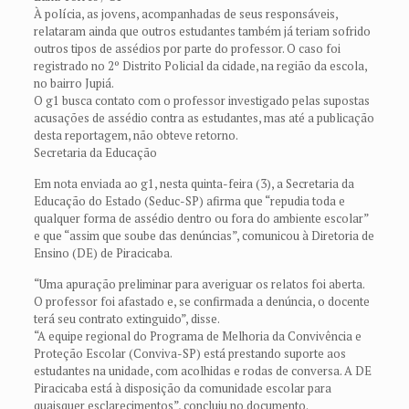
À polícia, as jovens, acompanhadas de seus responsáveis,
relataram ainda que outros estudantes também já teriam sofrido
outros tipos de assédios por parte do professor. O caso foi
registrado no 2º Distrito Policial da cidade, na região da escola,
no bairro Jupiá.
O g1 busca contato com o professor investigado pelas supostas
acusações de assédio contra as estudantes, mas até a publicação
desta reportagem, não obteve retorno.
Secretaria da Educação
Em nota enviada ao g1, nesta quinta-feira (3), a Secretaria da
Educação do Estado (Seduc-SP) afirma que “repudia toda e
qualquer forma de assédio dentro ou fora do ambiente escolar”
e que “assim que soube das denúncias”, comunicou à Diretoria de
Ensino (DE) de Piracicaba.
“Uma apuração preliminar para averiguar os relatos foi aberta.
O professor foi afastado e, se confirmada a denúncia, o docente
terá seu contrato extinguido”, disse.
“A equipe regional do Programa de Melhoria da Convivência e
Proteção Escolar (Conviva-SP) está prestando suporte aos
estudantes na unidade, com acolhidas e rodas de conversa. A DE
Piracicaba está à disposição da comunidade escolar para
quaisquer esclarecimentos”, concluiu no documento.