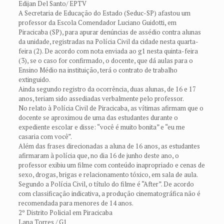
Edijan Del Santo/ EPTV
A Secretaria de Educação do Estado (Seduc-SP) afastou um
professor da Escola Comendador Luciano Guidotti, em
Piracicaba (SP), para apurar denúncias de assédio contra alunas
da unidade, registradas na Polícia Civil da cidade nesta quarta-
feira (2). De acordo com nota enviada ao g1 nesta quinta-feira
(3), se o caso for confirmado, o docente, que dá aulas para o
Ensino Médio na instituição, terá o contrato de trabalho
extinguido.
Ainda segundo registro da ocorrência, duas alunas, de 16 e 17
anos, teriam sido assediadas verbalmente pelo professor.
No relato à Polícia Civil de Piracicaba, as vítimas afirmam que o
docente se aproximou de uma das estudantes durante o
expediente escolar e disse: “você é muito bonita” e “eu me
casaria com você”.
Além das frases direcionadas a aluna de 16 anos, as estudantes
afirmaram à polícia que, no dia 16 de junho deste ano, o
professor exibiu um filme com conteúdo inapropriado e cenas de
sexo, drogas, brigas e relacionamento tóxico, em sala de aula.
Segundo a Polícia Civil, o título do filme é “After”. De acordo
com classificação indicativa, a produção cinematográfica não é
recomendada para menores de 14 anos.
2º Distrito Policial em Piracicaba
Lana Torres / G1