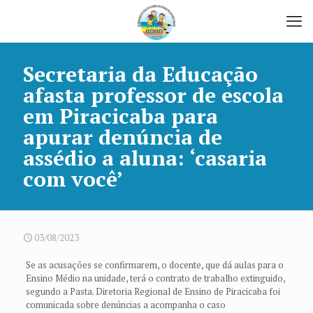
Secretaria da Educação
afasta professor de escola
em Piracicaba para
apurar denúncia de
assédio a aluna: ‘casaria
com você’
03/08/2023
Se as acusações se confirmarem, o docente, que dá aulas para o
Ensino Médio na unidade, terá o contrato de trabalho extinguido,
segundo a Pasta. Diretoria Regional de Ensino de Piracicaba foi
comunicada sobre denúncias a acompanha o caso