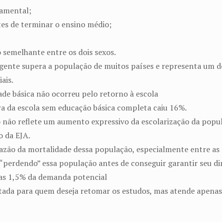
damental;
es de terminar o ensino médio;
 semelhante entre os dois sexos.
ente supera a população de muitos países e representa um des
ais.
de básica não ocorreu pelo retorno à escola
ra da escola sem educação básica completa caiu 16%.
o não reflete um aumento expressivo da escolarização da popu
o da EJA.
zão da mortalidade dessa população, especialmente entre as 
 “perdendo” essa população antes de conseguir garantir seu dir
nas 1,5% da demanda potencial
voltada para quem deseja retomar os estudos, mas atende apen