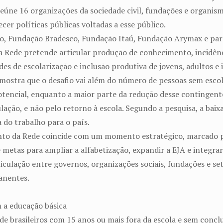
 reúne 16 organizações da sociedade civil, fundações e organis
cer políticas públicas voltadas a esse público.
o, Fundação Bradesco, Fundação Itaú, Fundação Arymax e pa
a Rede pretende articular produção de conhecimento, incidênc
es de escolarização e inclusão produtiva de jovens, adultos e 
 mostra que o desafio vai além do número de pessoas sem escol
encial, enquanto a maior parte da redução desse contingent
ação, e não pelo retorno à escola. Segundo a pesquisa, a baix
 do trabalho para o país.
nto da Rede coincide com um momento estratégico, marcado 
 metas para ampliar a alfabetização, expandir a EJA e integra
rticulação entre governos, organizações sociais, fundações e s
anentes.
 a educação básica
e brasileiros com 15 anos ou mais fora da escola e sem conclu