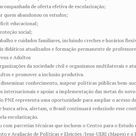
 acompanhada de oferta efetiva de escolarização;
izar quem abandonou os estudos;
ficit educacional;
roteção social;
balho e cuidados familiares, incluindo creches e horários flexív
is didáticos atualizados e formação permanente de professore
vens e Adultos
rganizações da sociedade civil e organismos multilaterais e a
ultos e promover a inclusão produtiva.
 e disseminar conhecimento, mapear políticas públicas bem-suce
mos internacionais e apoiar a implementação das metas do nov
 do PNE representa uma oportunidade para ampliar o acesso da
 busca ativa, alertam, o Brasil continuará reduzindo esse co
ela escolarização.
 com parcerias técnicas que incluem o Centro para o Estudo da
o e Avaliação de Políticas e Eleições /Iesp-UERJ (Mapes) e o I