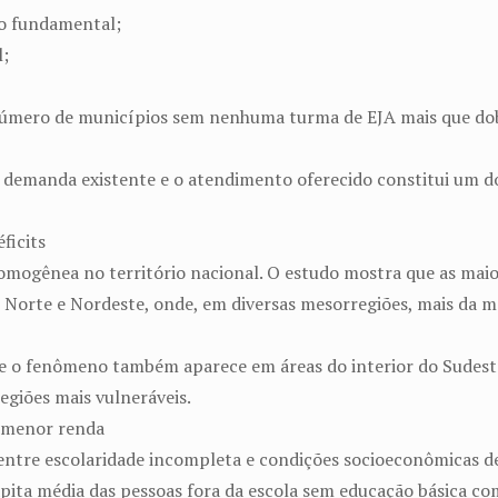
no fundamental;
l;
número de municípios sem nenhuma turma de EJA mais que dob
demanda existente e o atendimento oferecido constitui um dos
ficits
 homogênea no território nacional. O estudo mostra que as mai
s Norte e Nordeste, onde, em diversas mesorregiões, mais da 
e o fenômeno também aparece em áreas do interior do Sudest
regiões mais vulneráveis.
à menor renda
 entre escolaridade incompleta e condições socioeconômicas de
pita média das pessoas fora da escola sem educação básica com