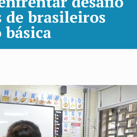
enfrentar desafio
 de brasileiros
 básica