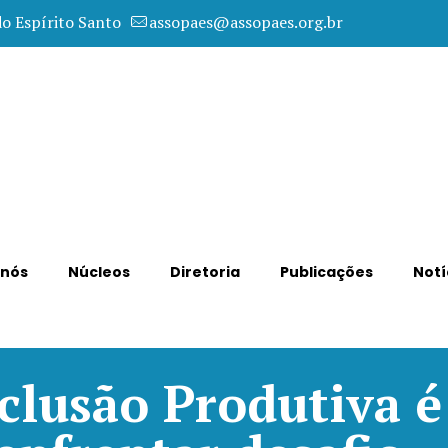
do Espírito Santo
assopaes@assopaes.org.br
 nós
Núcleos
Diretoria
Publicações
Notí
clusão Produtiva é