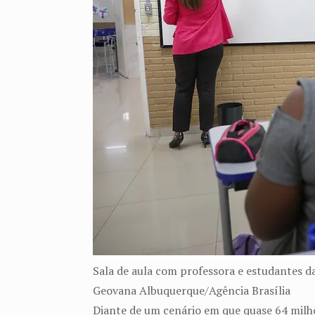
Sala de aula com professora e estudantes d
Geovana Albuquerque/Agência Brasília
Diante de um cenário em que quase 64 milhões