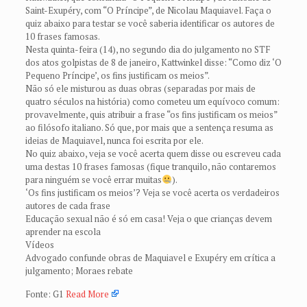
Saint-Exupéry, com “O Príncipe”, de Nicolau Maquiavel. Faça o
quiz abaixo para testar se você saberia identificar os autores de
10 frases famosas.
Nesta quinta-feira (14), no segundo dia do julgamento no STF
dos atos golpistas de 8 de janeiro, Kattwinkel disse: “Como diz ‘O
Pequeno Príncipe’, os fins justificam os meios”.
Não só ele misturou as duas obras (separadas por mais de
quatro séculos na história) como cometeu um equívoco comum:
provavelmente, quis atribuir a frase “os fins justificam os meios”
ao filósofo italiano. Só que, por mais que a sentença resuma as
ideias de Maquiavel, nunca foi escrita por ele.
No quiz abaixo, veja se você acerta quem disse ou escreveu cada
uma destas 10 frases famosas (fique tranquilo, não contaremos
para ninguém se você errar muitas
).
‘Os fins justificam os meios’? Veja se você acerta os verdadeiros
autores de cada frase
Educação sexual não é só em casa! Veja o que crianças devem
aprender na escola
Vídeos
Advogado confunde obras de Maquiavel e Exupéry em crítica a
julgamento; Moraes rebate
Fonte: G1
Read More