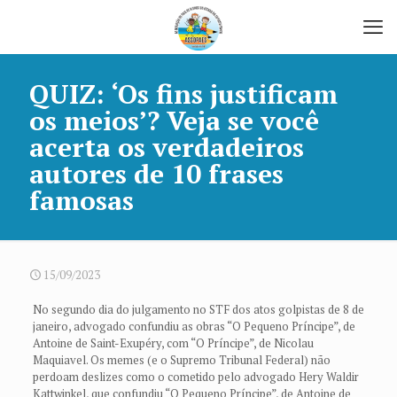
QUIZ: ‘Os fins justificam
os meios’? Veja se você
acerta os verdadeiros
autores de 10 frases
famosas
15/09/2023
No segundo dia do julgamento no STF dos atos golpistas de 8 de
janeiro, advogado confundiu as obras “O Pequeno Príncipe”, de
Antoine de Saint-Exupéry, com “O Príncipe”, de Nicolau
Maquiavel. Os memes (e o Supremo Tribunal Federal) não
perdoam deslizes como o cometido pelo advogado Hery Waldir
Kattwinkel, que confundiu “O Pequeno Príncipe”, de Antoine de