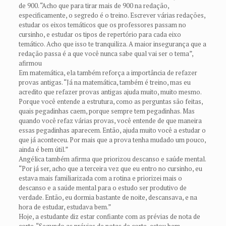
de 900. “Acho que para tirar mais de 900 na redação,
especificamente, o segredo é o treino. Escrever várias redações,
estudar os eixos temáticos que os professores passam no
cursinho, e estudar os tipos de repertório para cada eixo
temático. Acho que isso te tranquiliza. A maior insegurança que a
redação passa é a que você nunca sabe qual vai ser o tema”,
afirmou
Em matemática, ela também reforça a importância de refazer
provas antigas. “Já na matemática, também é treino, mas eu
acredito que refazer provas antigas ajuda muito, muito mesmo.
Porque você entende a estrutura, como as perguntas são feitas,
quais pegadinhas caem, porque sempre tem pegadinhas. Mas
quando você refaz várias provas, você entende de que maneira
essas pegadinhas aparecem. Então, ajuda muito você a estudar o
que já aconteceu. Por mais que a prova tenha mudado um pouco,
ainda é bem útil.”
Angélica também afirma que priorizou descanso e saúde mental.
“Por já ser, acho que a terceira vez que eu entro no cursinho, eu
estava mais familiarizada com a rotina e priorizei mais o
descanso e a saúde mental para o estudo ser produtivo de
verdade. Então, eu dormia bastante de noite, descansava, e na
hora de estudar, estudava bem.”
Hoje, a estudante diz estar confiante com as prévias de nota de
corte. “Segundo as prévias de notas de corte, estou bem