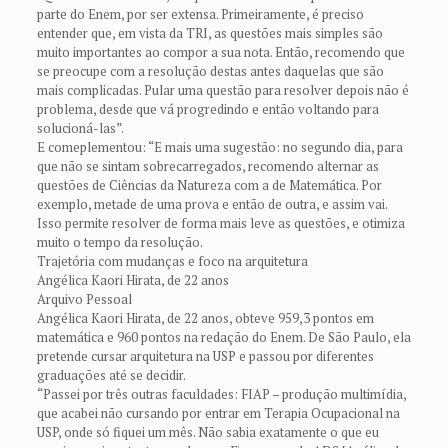
parte do Enem, por ser extensa. Primeiramente, é preciso
entender que, em vista da TRI, as questões mais simples são
muito importantes ao compor a sua nota. Então, recomendo que
se preocupe com a resolução destas antes daquelas que são
mais complicadas. Pular uma questão para resolver depois não é
problema, desde que vá progredindo e então voltando para
solucioná-las”.
E comeplementou: “E mais uma sugestão: no segundo dia, para
que não se sintam sobrecarregados, recomendo alternar as
questões de Ciências da Natureza com a de Matemática. Por
exemplo, metade de uma prova e então de outra, e assim vai.
Isso permite resolver de forma mais leve as questões, e otimiza
muito o tempo da resolução.
Trajetória com mudanças e foco na arquitetura
Angélica Kaori Hirata, de 22 anos
Arquivo Pessoal
Angélica Kaori Hirata, de 22 anos, obteve 959,3 pontos em
matemática e 960 pontos na redação do Enem. De São Paulo, ela
pretende cursar arquitetura na USP e passou por diferentes
graduações até se decidir.
“Passei por três outras faculdades: FIAP – produção multimídia,
que acabei não cursando por entrar em Terapia Ocupacional na
USP, onde só fiquei um mês. Não sabia exatamente o que eu