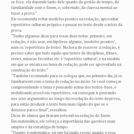
se foca: ela depende tanto dele quanto da gestão de tempo, da
familiaridade com o Enem, e, sobretudo, da clareza mental ao
fazer a prova.”
Ele recomenda evitar modelos prontos na redação, aproveitar
repertórios culturais próprios e pensar no texto desde o início da
prova.
“Tenho algumas dicas para essas duas notas: primeiro, em
redação, é não usar, em hipótese alguma, ‘modelos prontos’,
nem os ‘repertórios de bolso’. Na hora de escrever a redação, é
preciso saber que tudo aquilo que temos de disciplinas, filmes,
séries, músicas favoritas etc. é ‘repertório cultural’, e na medida
em que se encaixa no tema de redação, pode ser aproveitado na
construção do texto.”
“Também recomendo para os colegas que, no primeiro dia, já se
familiarizem com o tema de redação no início. Se você começar
compreendendo o tema e pensando acima dos textos-base, e
mobilizando possíveis repertórios, vai conseguir ir pensando
nos seus argumentos ao longo da resolução do resto da prova,
para então produzir o texto bem mais rápido do que se o
deixasse para o final”, ressaltou.
Dicas de alunos que tiraram nota mil na redação do Enem
Em matemática, ele reforça a importância das questões mais
simples e da estratégia de tempo.
“Quanto à matemática, sei que há muito receio quanto a essa