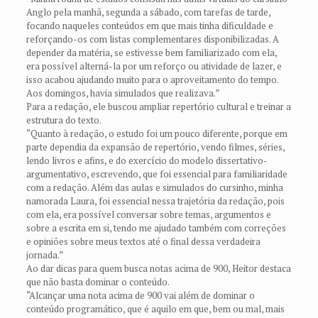
Anglo pela manhã, segunda a sábado, com tarefas de tarde,
focando naqueles conteúdos em que mais tinha dificuldade e
reforçando-os com listas complementares disponibilizadas. A
depender da matéria, se estivesse bem familiarizado com ela,
era possível alterná-la por um reforço ou atividade de lazer, e
isso acabou ajudando muito para o aproveitamento do tempo.
Aos domingos, havia simulados que realizava.”
Para a redação, ele buscou ampliar repertório cultural e treinar a
estrutura do texto.
“Quanto à redação, o estudo foi um pouco diferente, porque em
parte dependia da expansão de repertório, vendo filmes, séries,
lendo livros e afins, e do exercício do modelo dissertativo-
argumentativo, escrevendo, que foi essencial para familiaridade
com a redação. Além das aulas e simulados do cursinho, minha
namorada Laura, foi essencial nessa trajetória da redação, pois
com ela, era possível conversar sobre temas, argumentos e
sobre a escrita em si, tendo me ajudado também com correções
e opiniões sobre meus textos até o final dessa verdadeira
jornada.”
Ao dar dicas para quem busca notas acima de 900, Heitor destaca
que não basta dominar o conteúdo.
“Alcançar uma nota acima de 900 vai além de dominar o
conteúdo programático, que é aquilo em que, bem ou mal, mais