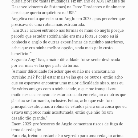
queria, por isso tantas mudanças. Fiz um ano de ADS [Análise de
Desenvolvimento de Sistemas] na Fatec Tiradentes e finalmente
decidi que queria arquitetura na USP.”
Angélica conta que entrou no Anglo em 2025 após perceber que
precisava de uma rotina mais estruturada.
“Em 2025 acabei entrando nas turmas de maio do anglo porque
percebi que estudar sozinha não era meu forte, e como eu já
conhecia o anglo de outras experiências de cursinho anteriores,
achei que era minha melhor opção, ainda mais pelo custo
benefício!”
Segundo Angélica, a maior dificuldade foi se sentir deslocada
por ser mais velha que parte da turma.
“A maior dificuldade foi achar que eu não me encaixaria no
cursinho, né? Por já estar mais velha que os outros, então acho
que eu esperava encontrar uma maior dificuldade nisso, mas eu
fiz vários amigos com a minha idade, o que me tranquilizou
muito nessa sensação de estar atrasada em relação a outros que
já estão se formando, inclusive. Então, acho que este foi o
principal desafio, mas a rotina de estudos já era uma coisa que eu
estava um pouco mais acostumada, então que não foi um
desafio tão grande.”
Enem 2025: professores do Anglo comentam riscos de fuga do
tema da redação
Para ela, treino constante é o segredo para uma redação acima