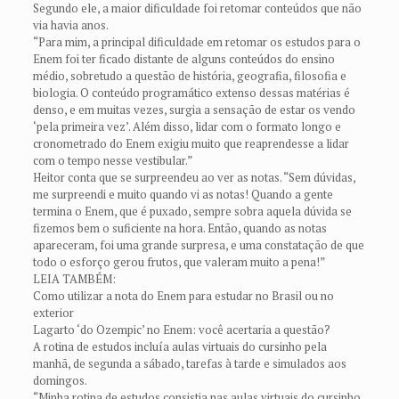
Segundo ele, a maior dificuldade foi retomar conteúdos que não
via havia anos.
“Para mim, a principal dificuldade em retomar os estudos para o
Enem foi ter ficado distante de alguns conteúdos do ensino
médio, sobretudo a questão de história, geografia, filosofia e
biologia. O conteúdo programático extenso dessas matérias é
denso, e em muitas vezes, surgia a sensação de estar os vendo
‘pela primeira vez’. Além disso, lidar com o formato longo e
cronometrado do Enem exigiu muito que reaprendesse a lidar
com o tempo nesse vestibular.”
Heitor conta que se surpreendeu ao ver as notas. “Sem dúvidas,
me surpreendi e muito quando vi as notas! Quando a gente
termina o Enem, que é puxado, sempre sobra aquela dúvida se
fizemos bem o suficiente na hora. Então, quando as notas
apareceram, foi uma grande surpresa, e uma constatação de que
todo o esforço gerou frutos, que valeram muito a pena!”
LEIA TAMBÉM:
Como utilizar a nota do Enem para estudar no Brasil ou no
exterior
Lagarto ‘do Ozempic’ no Enem: você acertaria a questão?
A rotina de estudos incluía aulas virtuais do cursinho pela
manhã, de segunda a sábado, tarefas à tarde e simulados aos
domingos.
“Minha rotina de estudos consistia nas aulas virtuais do cursinho