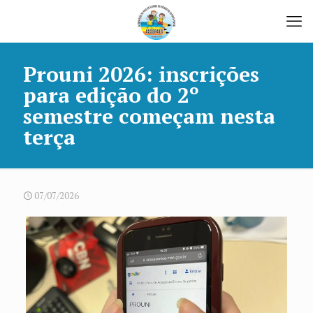
Prouni 2026: inscrições
para edição do 2º
semestre começam nesta
terça
07/07/2026