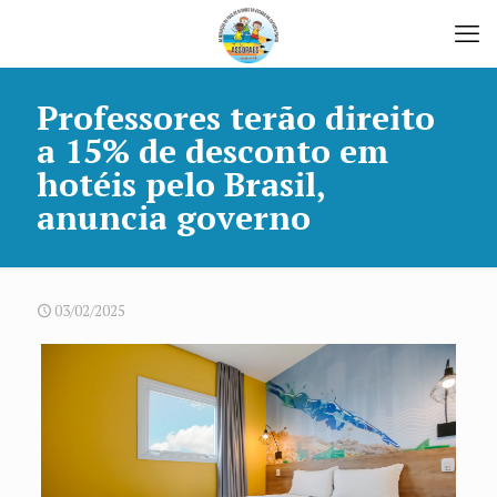
Professores terão direito
a 15% de desconto em
hotéis pelo Brasil,
anuncia governo
03/02/2025