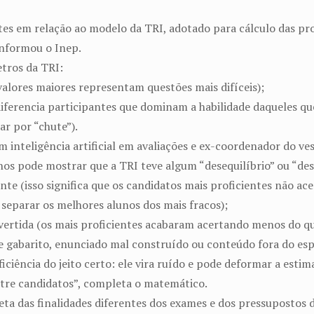
es em relação ao modelo da TRI, adotado para cálculo das pro
informou o Inep.
tros da TRI:
(valores maiores representam questões mais difíceis);
diferencia participantes que dominam a habilidade daqueles q
ar por “chute”).
 inteligência artificial em avaliações e ex-coordenador do vest
nos pode mostrar que a TRI teve algum “desequilíbrio” ou “des
e (isso significa que os candidatos mais proficientes não a
a separar os melhores alunos dos mais fracos);
vertida (os mais proficientes acabaram acertando menos do q
e gabarito, enunciado mal construído ou conteúdo fora do esp
ficiência do jeito certo: ele vira ruído e pode deformar a es
tre candidatos”, completa o matemático.
eta das finalidades diferentes dos exames e dos pressupostos 