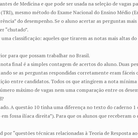
tes de Medicina e que pode ser usada na seleção de vagas pa
m (TRI), mesmo método do Exame Nacional do Ensino Médio (Ene
ência” do desempenho. Se o aluno acertar as perguntas mais di
er “chutado”.
r uma classificação: aqueles que tirarem as notas mais altas d
ior para que possam trabalhar no Brasil.
: a nota final é a simples contagem de acertos do aluno. Duas 
ndo se as perguntas respondidas corretamente eram fáceis ou
ção entre candidatos. Todos os que atingirem a nota mínima p
 número máximo de vagas nem uma comparação entre os desem
d?
icado. A questão 10 tinha uma diferença no texto do caderno 
o em fossa ilíaca direita”). Para que os alunos que receberam o
por “questões técnicas relacionadas à Teoria de Resposta ao I