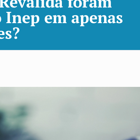
Revalida foram
o Inep em apenas
es?