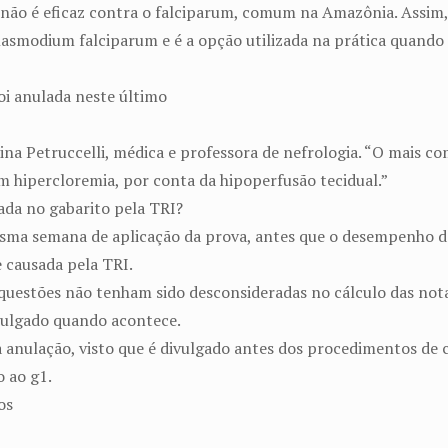
e não é eficaz contra o falciparum, comum na Amazônia. Assim, 
lasmodium falciparum e é a opção utilizada na prática quando o
oi anulada neste último
tina Petruccelli, médica e professora de nefrologia. “O mais 
m hipercloremia, por conta da hipoperfusão tecidual.”
da no gabarito pela TRI?
ma semana de aplicação da prova, antes que o desempenho dos
 causada pela TRI.
ue questões não tenham sido desconsideradas no cálculo das n
divulgado quando acontece.
anulação, visto que é divulgado antes dos procedimentos de cá
o ao g1.
os