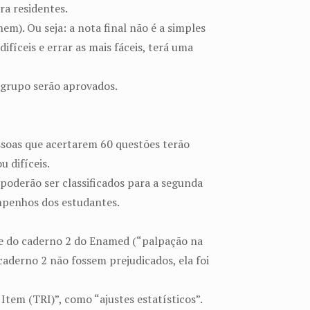
ra residentes.
m). Ou seja: a nota final não é a simples
fíceis e errar as mais fáceis, terá uma
o grupo serão aprovados.
pessoas que acertarem 60 questões terão
 difíceis.
oderão ser classificados para a segunda
penhos dos estudantes.
1 e do caderno 2 do Enamed (“palpação na
 caderno 2 não fossem prejudicados, ela foi
tem (TRI)”, como “ajustes estatísticos”.