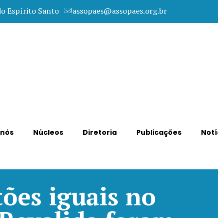
do Espírito Santo
assopaes@assopaes.org.br
 nós
Núcleos
Diretoria
Publicações
Notí
ões iguais no