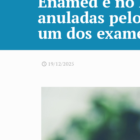
Enamed e no 
anuladas pel
um dos exam
19/12/2025