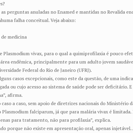
es?
se as perguntas anuladas no Enamed e mantidas no Revalida en
huma falha conceitual. Veja abaixo:
 de medicina
Plasmodium vivax, para o qual a quimiprofilaxia é pouco efeti
 área endêmica, principalmente para um adulto jovem saudável
iversidade Federal do Rio de Janeiro (UFRJ).
lguns casos excepcionais, como este da questão, de uma indica
ada ou cujo acesso ao sistema de saúde pode ser deficitário. E
a”, afirma.
caso a caso, sem apoio de diretrizes nacionais do Ministério 
 Plasmodium falciparum, já que para malária vivax é limitada. 
enas para tratamento, não para profilaxia”, explica.
ado porque não existe em apresentação oral, apenas injetável