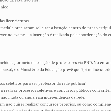
nção da taxa. São eles:
Único;
as licenciaturas.
medula precisaram solicitar a isenção dentro do prazo estipul
ever no exame — a inscrição é realizada pela coordenação do c
nchidas por meio da seleção de professores via PND. No entan
abaixo), e o Ministério da Educação prevê que 2,3 milhões de 
sos seletivos para ser professor da rede pública?
realizar processos seletivos e concursos públicos com critéri
 não muda ou anula essa independência da rede.
uem não quiser realizar concursos próprios, ou como complemen