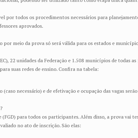
adicional, podendo ser utilizado tanto como etapa única qua
el por todos os procedimentos necessários para planejamento
essores aprovados.
o por meio da prova só será válida para os estados e municípios
), 22 unidades da Federação e 1.508 municípios de todas as re
ara suas redes de ensino. Confira na tabela:
(caso necessário) e de efetivação e ocupação das vagas serão 
a?
(FGD) para todos os participantes. Além disso, a prova vai tes
avaliado no ato de inscrição. São elas: