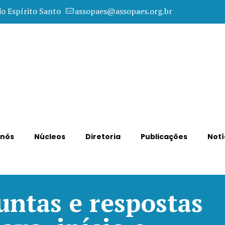
do Espírito Santo
assopaes@assopaes.org.br
 nós
Núcleos
Diretoria
Publicações
Notí
untas e respostas