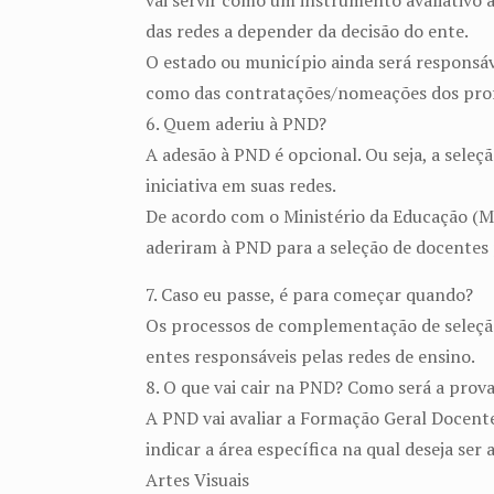
vai servir como um instrumento avaliativo 
das redes a depender da decisão do ente.
O estado ou município ainda será responsáv
como das contratações/nomeações dos prof
6. Quem aderiu à PND?
A adesão à PND é opcional. Ou seja, a seleçã
iniciativa em suas redes.
De acordo com o Ministério da Educação (MEC
aderiram à PND para a seleção de docentes p
7. Caso eu passe, é para começar quando?
Os processos de complementação de seleção 
entes responsáveis pelas redes de ensino.
8. O que vai cair na PND? Como será a prov
A PND vai avaliar a Formação Geral Docente 
indicar a área específica na qual deseja ser 
Artes Visuais