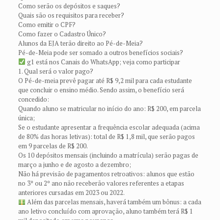
Como serão os depósitos e saques?
Quais são os requisitos para receber?
Como emitir o CPF?
Como fazer o Cadastro Único?
Alunos da EJA terão direito ao Pé-de-Meia?
Pé-de-Meia pode ser somado a outros benefícios sociais?
g1 está nos Canais do WhatsApp; veja como participar
1. Qual será o valor pago?
O Pé-de-meia prevê pagar até R$ 9,2 mil para cada estudante
que concluir o ensino médio. Sendo assim, o benefício será
concedido:
Quando aluno se matricular no início do ano: R$ 200, em parcela
única;
Se o estudante apresentar a frequência escolar adequada (acima
de 80% das horas letivas): total de R$ 1,8 mil, que serão pagos
em 9 parcelas de R$ 200.
Os 10 depósitos mensais (incluindo a matrícula) serão pagas de
março a junho e de agosto a dezembro;
Não há previsão de pagamentos retroativos: alunos que estão
no 3º ou 2º ano não receberão valores referentes a etapas
anteriores cursadas em 2023 ou 2022.
Além das parcelas mensais, haverá também um bônus: a cada
ano letivo concluído com aprovação, aluno também terá R$ 1