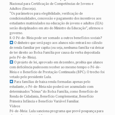
Nacional para Certificação de Competências de Jovens e
Adultos (Encceja).
“Os parâmetros para elegibilidade, verificação de
condicionalidades, concessão e pagamento dos incentivos aos
estudantes matriculados na educação de jovens e adultos (EJA)
serão disciplinados em ato do Ministro da Educação”, afirmou o
governo.
8. O Pé-de-Meia pode ser somado a outros benefícios sociais?
O dinheiro que será pago aos alunos não entrará no cálculo
de renda familiar per capita (ou seja, nenhuma família vai deixar
de ter direito ao Bolsa Família por causa da verba depositada
pelo Pé-de-Meia).
O projeto de lei, aprovado em dezembro, proibia que alunos
com deficiência pudessem receber ao mesmo tempo o Pé-de-
Meia e o Benefício de Prestação Continuada (BPC). O trecho foi
vetado pelo presidente Lula.
Para famílias de baixa renda formadas apenas pelo
estudante, o Pé-de-Meia não poderá ser acumulado com
determinados “bônus” do Bolsa Família, como Benefício de
Renda de Cidadania, Benefício Complementar, Benefício
Primeira Infância e Benefício Variável Familiar.
Vídeos
Pé-de-Meia: Lula sanciona programa que prevê poupança para