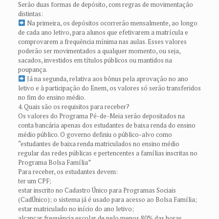
Serão duas formas de depósito, com regras de movimentação
distintas:
Na primeira, os depósitos ocorrerão mensalmente, ao longo
de cada ano letivo, para alunos que efetivarem a matrícula e
comprovarem a frequência mínima nas aulas. Esses valores
poderão ser movimentados a qualquer momento, ou seja,
sacados, investidos em títulos públicos ou mantidos na
poupança.
Já na segunda, relativa aos bônus pela aprovação no ano
letivo e à participação do Enem, os valores só serão transferidos
no fim do ensino médio.
4. Quais são os requisitos para receber?
Os valores do Programa Pé-de-Meia serão depositados na
conta bancária apenas dos estudantes de baixa renda do ensino
médio público. O governo definiu o público-alvo como
“estudantes de baixa renda matriculados no ensino médio
regular das redes públicas e pertencentes a famílias inscritas no
Programa Bolsa Família”
Para receber, os estudantes devem:
ter um CPF;
estar inscrito no Cadastro Único para Programas Sociais
(CadÚnico); o sistema já é usado para acesso ao Bolsa Família;
estar matriculado no início do ano letivo;
alcançar frequência escolar de pelo menos 80% das horas