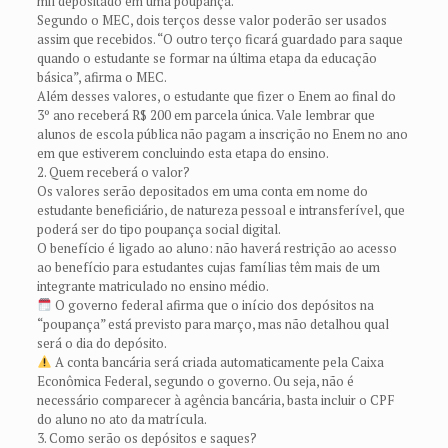
mil depositado em uma poupança.
Segundo o MEC, dois terços desse valor poderão ser usados
assim que recebidos. “O outro terço ficará guardado para saque
quando o estudante se formar na última etapa da educação
básica”, afirma o MEC.
Além desses valores, o estudante que fizer o Enem ao final do
3º ano receberá R$ 200 em parcela única. Vale lembrar que
alunos de escola pública não pagam a inscrição no Enem no ano
em que estiverem concluindo esta etapa do ensino.
2. Quem receberá o valor?
Os valores serão depositados em uma conta em nome do
estudante beneficiário, de natureza pessoal e intransferível, que
poderá ser do tipo poupança social digital.
O benefício é ligado ao aluno: não haverá restrição ao acesso
ao benefício para estudantes cujas famílias têm mais de um
integrante matriculado no ensino médio.
O governo federal afirma que o início dos depósitos na
“poupança” está previsto para março, mas não detalhou qual
será o dia do depósito.
A conta bancária será criada automaticamente pela Caixa
Econômica Federal, segundo o governo. Ou seja, não é
necessário comparecer à agência bancária, basta incluir o CPF
do aluno no ato da matrícula.
3. Como serão os depósitos e saques?