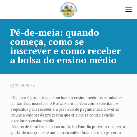
Pé-de-meia: quando
começa, como se
inscrever e como receber
a bolsa do ensino médio
27/01/2024
Objetivo é garantir que concluam o ensino médio os estudantes
de famílias inscritas no Bolsa Família. Veja como solicitar, os
requisitos para receber e a previsão de pagamentos. Governo
anuncia valores de programa que cria bolsa contra evasão
escolar no ensino médio
Alunos de famílias inscritas no Bolsa Família poderão receber, a
partir de março deste ano, um incentivo financeiro do governo