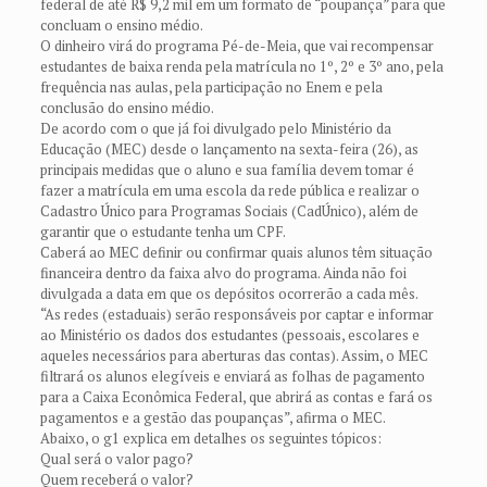
federal de até R$ 9,2 mil em um formato de “poupança” para que
concluam o ensino médio.
O dinheiro virá do programa Pé-de-Meia, que vai recompensar
estudantes de baixa renda pela matrícula no 1º, 2º e 3º ano, pela
frequência nas aulas, pela participação no Enem e pela
conclusão do ensino médio.
De acordo com o que já foi divulgado pelo Ministério da
Educação (MEC) desde o lançamento na sexta-feira (26), as
principais medidas que o aluno e sua família devem tomar é
fazer a matrícula em uma escola da rede pública e realizar o
Cadastro Único para Programas Sociais (CadÚnico), além de
garantir que o estudante tenha um CPF.
Caberá ao MEC definir ou confirmar quais alunos têm situação
financeira dentro da faixa alvo do programa. Ainda não foi
divulgada a data em que os depósitos ocorrerão a cada mês.
“As redes (estaduais) serão responsáveis por captar e informar
ao Ministério os dados dos estudantes (pessoais, escolares e
aqueles necessários para aberturas das contas). Assim, o MEC
filtrará os alunos elegíveis e enviará as folhas de pagamento
para a Caixa Econômica Federal, que abrirá as contas e fará os
pagamentos e a gestão das poupanças”, afirma o MEC.
Abaixo, o g1 explica em detalhes os seguintes tópicos:
Qual será o valor pago?
Quem receberá o valor?