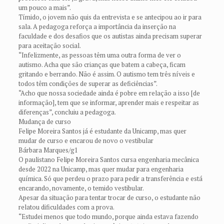
um pouco a mais”.
Tímido, o jovem não quis da entrevista e se antecipou ao ir para
sala. A pedagoga reforça a importância da inserção na
faculdade e dos desafios que os autistas ainda precisam superar
para aceitação social.
“Infelizmente, as pessoas têm uma outra forma de ver o
autismo. Acha que são crianças que batem a cabeça, ficam
gritando e berrando. Não é assim. O autismo tem três níveis e
todos têm condições de superar as deficiências”.
“Acho que nossa sociedade ainda é pobre em relação a isso [de
informação], tem que se informar, aprender mais e respeitar as
diferenças”, concluiu a pedagoga.
Mudança de curso
Felipe Moreira Santos já é estudante da Unicamp, mas quer
mudar de curso e encarou de novo o vestibular
Bárbara Marques/g1
O paulistano Felipe Moreira Santos cursa engenharia mecânica
desde 2022 na Unicamp, mas quer mudar para engenharia
química. Só que perdeu o prazo para pedir a transferência e está
encarando, novamente, o temido vestibular.
Apesar da situação para tentar trocar de curso, o estudante não
relatou dificuldades com a prova.
“Estudei menos que todo mundo, porque ainda estava fazendo