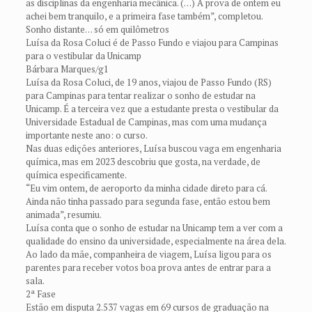
as disciplinas da engenharia mecânica. (…) A prova de ontem eu
achei bem tranquilo, e a primeira fase também”, completou.
Sonho distante… só em quilômetros
Luísa da Rosa Coluci é de Passo Fundo e viajou para Campinas
para o vestibular da Unicamp
Bárbara Marques/g1
Luísa da Rosa Coluci, de 19 anos, viajou de Passo Fundo (RS)
para Campinas para tentar realizar o sonho de estudar na
Unicamp. É a terceira vez que a estudante presta o vestibular da
Universidade Estadual de Campinas, mas com uma mudança
importante neste ano: o curso.
Nas duas edições anteriores, Luísa buscou vaga em engenharia
química, mas em 2023 descobriu que gosta, na verdade, de
química especificamente.
“Eu vim ontem, de aeroporto da minha cidade direto para cá.
Ainda não tinha passado para segunda fase, então estou bem
animada”, resumiu.
Luísa conta que o sonho de estudar na Unicamp tem a ver com a
qualidade do ensino da universidade, especialmente na área dela.
Ao lado da mãe, companheira de viagem, Luísa ligou para os
parentes para receber votos boa prova antes de entrar para a
sala.
2ª Fase
Estão em disputa 2.537 vagas em 69 cursos de graduação na