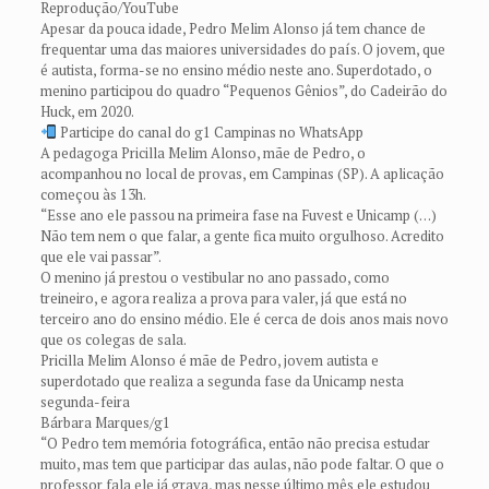
Reprodução/YouTube
Apesar da pouca idade, Pedro Melim Alonso já tem chance de
frequentar uma das maiores universidades do país. O jovem, que
é autista, forma-se no ensino médio neste ano. Superdotado, o
menino participou do quadro “Pequenos Gênios”, do Cadeirão do
Huck, em 2020.
Participe do canal do g1 Campinas no WhatsApp
A pedagoga Pricilla Melim Alonso, mãe de Pedro, o
acompanhou no local de provas, em Campinas (SP). A aplicação
começou às 13h.
“Esse ano ele passou na primeira fase na Fuvest e Unicamp (…)
Não tem nem o que falar, a gente fica muito orgulhoso. Acredito
que ele vai passar”.
O menino já prestou o vestibular no ano passado, como
treineiro, e agora realiza a prova para valer, já que está no
terceiro ano do ensino médio. Ele é cerca de dois anos mais novo
que os colegas de sala.
Pricilla Melim Alonso é mãe de Pedro, jovem autista e
superdotado que realiza a segunda fase da Unicamp nesta
segunda-feira
Bárbara Marques/g1
“O Pedro tem memória fotográfica, então não precisa estudar
muito, mas tem que participar das aulas, não pode faltar. O que o
professor fala ele já grava, mas nesse último mês ele estudou