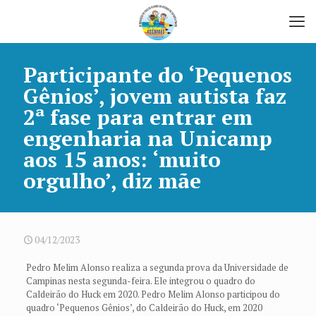
Participante do ‘Pequenos
Gênios’, jovem autista faz
2ª fase para entrar em
engenharia na Unicamp
aos 15 anos: ‘muito
orgulho’, diz mãe
04/12/2023
Pedro Melim Alonso realiza a segunda prova da Universidade de
Campinas nesta segunda-feira. Ele integrou o quadro do
Caldeirão do Huck em 2020. Pedro Melim Alonso participou do
quadro ‘Pequenos Gênios’, do Caldeirão do Huck, em 2020