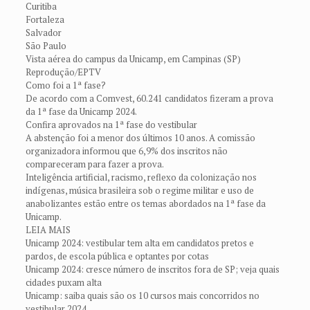
Curitiba
Fortaleza
Salvador
São Paulo
Vista aérea do campus da Unicamp, em Campinas (SP)
Reprodução/EPTV
Como foi a 1ª fase?
De acordo com a Comvest, 60.241 candidatos fizeram a prova
da 1ª fase da Unicamp 2024.
Confira aprovados na 1ª fase do vestibular
A abstenção foi a menor dos últimos 10 anos. A comissão
organizadora informou que 6,9% dos inscritos não
compareceram para fazer a prova.
Inteligência artificial, racismo, reflexo da colonização nos
indígenas, música brasileira sob o regime militar e uso de
anabolizantes estão entre os temas abordados na 1ª fase da
Unicamp.
LEIA MAIS
Unicamp 2024: vestibular tem alta em candidatos pretos e
pardos, de escola pública e optantes por cotas
Unicamp 2024: cresce número de inscritos fora de SP; veja quais
cidades puxam alta
Unicamp: saiba quais são os 10 cursos mais concorridos no
vestibular 2024