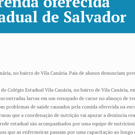
renda oferecida
adual de Salvador
nária, no bairro de Vila Canária. Pais de alunos denunciam pr
do Colégio Estadual Vila Canária, no bairro de Vila Canária,
encontradas larvas em um ensopado de carne no almoço de terç
om problemas de saúde causados pela comida oferecida na esco
irmou que a coordenação de nutrição vai apurar a denúncia rea
 rede estadual são acompanhados por uma equipe de nutricioni
rmou que as enfermeiras passam por uma capacitação ao longo