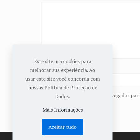
Este site usa cookies para
Nome
*
melhorar sua experiência. Ao
usar este site você concorda com
nossas Política de Proteção de
Salvar meus dados neste navegador para
Dados.
Mais Informações
Aceitar tudo