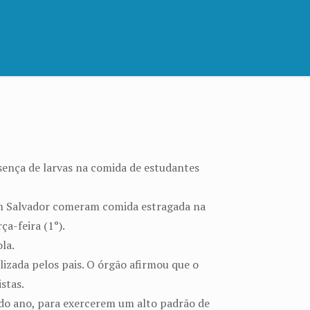
esença de larvas na comida de estudantes
 em Salvador comeram comida estragada na
a-feira (1°).
la.
lizada pelos pais. O órgão afirmou que o
stas.
 do ano, para exercerem um alto padrão de