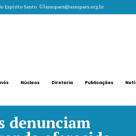
do Espírito Santo
assopaes@assopaes.org.br
 nós
Núcleos
Diretoria
Publicações
Notí
os denunciam