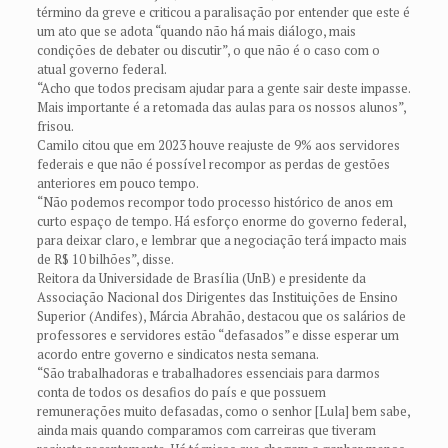
término da greve e criticou a paralisação por entender que este é
um ato que se adota “quando não há mais diálogo, mais
condições de debater ou discutir”, o que não é o caso com o
atual governo federal.
“Acho que todos precisam ajudar para a gente sair deste impasse.
Mais importante é a retomada das aulas para os nossos alunos”,
frisou.
Camilo citou que em 2023 houve reajuste de 9% aos servidores
federais e que não é possível recompor as perdas de gestões
anteriores em pouco tempo.
“Não podemos recompor todo processo histórico de anos em
curto espaço de tempo. Há esforço enorme do governo federal,
para deixar claro, e lembrar que a negociação terá impacto mais
de R$ 10 bilhões”, disse.
Reitora da Universidade de Brasília (UnB) e presidente da
Associação Nacional dos Dirigentes das Instituições de Ensino
Superior (Andifes), Márcia Abrahão, destacou que os salários de
professores e servidores estão “defasados” e disse esperar um
acordo entre governo e sindicatos nesta semana.
“São trabalhadoras e trabalhadores essenciais para darmos
conta de todos os desafios do país e que possuem
remunerações muito defasadas, como o senhor [Lula] bem sabe,
ainda mais quando comparamos com carreiras que tiveram