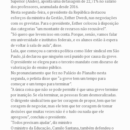
Superior (Andes), aponta uma defasagem de 22,71% no salário
dos professores, acumulada desde 2016.
Nesta segunda-feira, o presidente da República destacou
esforços da ministra da Gestão, Esther Dweck, nas negociações
com os grevistas. Para o presidente, Esther colocou à disposição
das categorias “um montante de recursos não recusável”.
“Só quero que levem isso em conta. Porque, senão, vamos falar
em universidade e institutos federais, e os alunos estão à espera
de voltar à sala de aula”, disse.
Lula, que começou a carreira política como líder sindical em São
Paulo, já declarou que ninguém será punido por causa da greve.
O presidente se elegeu para o terceiro mandato com discurso de
valorização do ensino público.
No pronunciamento que fez no Palácio do Planalto nesta
segunda, o petista disse que “a greve tem um tempo para
começar e um tempo para terminar”.
“A única coisa que não se pode permitir é que uma greve termine
por inanição. Se ela terminar, as pessoas ficam desmoralizadas.
O dirigente sindical tem que ter coragem de propor, tem que ter
coragem de negociar, mas ele tem que ter coragem de tomar
decisões que muitas vezes não é o tudo ou nada que ele
apregoou”, concluiu o presidente.
‘Todos precisam ajudar’, diz ministro
O ministro da Educação, Camilo Santana, também defendeu o