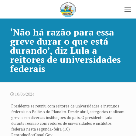
‘Não há razão para essa
greve durar o que está
durando’, diz Lula a
reitores de universidades
federais
10/06/2024
Presidente se reuniu com reitores de universidades e institutos
federais no Palácio do Planalto. Desde abril, categorias realizam
greves em diversas instituições do país. O presidente Lula
durante reunião com reitores de universidades e institutos
federais nesta segunda-feira (10)
Reprodução/Canal Gov