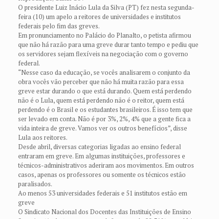
O presidente Luiz Inácio Lula da Silva (PT) fez nesta segunda-
feira (10) um apelo a reitores de universidades e institutos
federais pelo fim das greves.
Em pronunciamento no Palácio do Planalto, o petista afirmou
que não há razão para uma greve durar tanto tempo e pediu que
os servidores sejam flexíveis na negociação com o governo
federal.
“Nesse caso da educação, se vocês analisarem o conjunto da
obra vocês vão perceber que não há muita razão para essa
greve estar durando o que está durando. Quem está perdendo
não é o Lula, quem está perdendo não é o reitor, quem está
perdendo é o Brasil e os estudantes brasileiros. É isso tem que
ser levado em conta. Não é por 3%, 2%, 4% que a gente fica a
vida inteira de greve. Vamos ver os outros benefícios”, disse
Lula aos reitores.
Desde abril, diversas categorias ligadas ao ensino federal
entraram em greve. Em algumas instituições, professores e
técnicos-administrativos aderiram aos movimentos. Em outros
casos, apenas os professores ou somente os técnicos estão
paralisados.
Ao menos 53 universidades federais e 51 institutos estão em
greve
O Sindicato Nacional dos Docentes das Instituições de Ensino