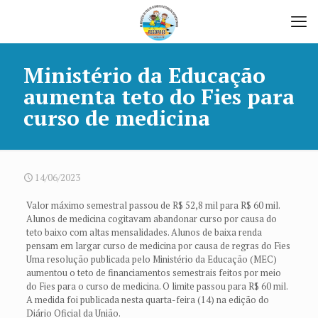
Ministério da Educação
aumenta teto do Fies para
curso de medicina
14/06/2023
Valor máximo semestral passou de R$ 52,8 mil para R$ 60 mil.
Alunos de medicina cogitavam abandonar curso por causa do
teto baixo com altas mensalidades. Alunos de baixa renda
pensam em largar curso de medicina por causa de regras do Fies
Uma resolução publicada pelo Ministério da Educação (MEC)
aumentou o teto de financiamentos semestrais feitos por meio
do Fies para o curso de medicina. O limite passou para R$ 60 mil.
A medida foi publicada nesta quarta-feira (14) na edição do
Diário Oficial da União.