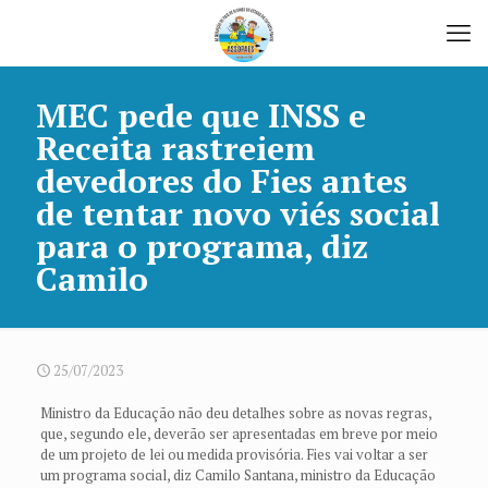
MEC pede que INSS e
Receita rastreiem
devedores do Fies antes
de tentar novo viés social
para o programa, diz
Camilo
25/07/2023
Ministro da Educação não deu detalhes sobre as novas regras,
que, segundo ele, deverão ser apresentadas em breve por meio
de um projeto de lei ou medida provisória. Fies vai voltar a ser
um programa social, diz Camilo Santana, ministro da Educação