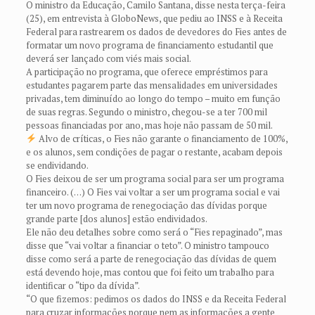
O ministro da Educação, Camilo Santana, disse nesta terça-feira
(25), em entrevista à GloboNews, que pediu ao INSS e à Receita
Federal para rastrearem os dados de devedores do Fies antes de
formatar um novo programa de financiamento estudantil que
deverá ser lançado com viés mais social.
A participação no programa, que oferece empréstimos para
estudantes pagarem parte das mensalidades em universidades
privadas, tem diminuído ao longo do tempo – muito em função
de suas regras. Segundo o ministro, chegou-se a ter 700 mil
pessoas financiadas por ano, mas hoje não passam de 50 mil.
Alvo de críticas, o Fies não garante o financiamento de 100%,
e os alunos, sem condições de pagar o restante, acabam depois
se endividando.
O Fies deixou de ser um programa social para ser um programa
financeiro. (…) O Fies vai voltar a ser um programa social e vai
ter um novo programa de renegociação das dívidas porque
grande parte [dos alunos] estão endividados.
Ele não deu detalhes sobre como será o “Fies repaginado”, mas
disse que “vai voltar a financiar o teto”. O ministro tampouco
disse como será a parte de renegociação das dívidas de quem
está devendo hoje, mas contou que foi feito um trabalho para
identificar o “tipo da dívida”.
“O que fizemos: pedimos os dados do INSS e da Receita Federal
para cruzar informações porque nem as informações a gente