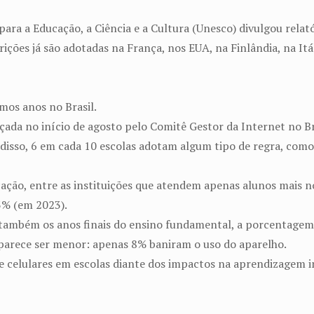
ara a Educação, a Ciência e a Cultura (Unesco) divulgou relató
rições já são adotadas na França, nos EUA, na Finlândia, na It
imos anos no Brasil.
ada no início de agosto pelo Comitê Gestor da Internet no Bra
m disso, 6 em cada 10 escolas adotam algum tipo de regra, como
ão, entre as instituições que atendem apenas alunos mais no
3% (em 2023).
 também os anos finais do ensino fundamental, a porcentagem
 parece ser menor: apenas 8% baniram o uso do aparelho.
de celulares em escolas diante dos impactos na aprendizagem i