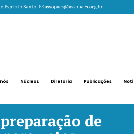
do Espírito Santo
assopaes@assopaes.org.br
 nós
Núcleos
Diretoria
Publicações
Notí
preparação de