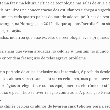
tema faz uma leitura crítica da tecnologia nas salas de aula e
s prejuízos na concentração dos estudantes e chega a sugerir 
um em cada quatro países do mundo adotou políticas de restr
avanger, na Noruega, em 2012, diz que apenas “scrollar” um sit
terpretação.
nidos, mostrou que esse excesso de tecnologia leva a prejuíz
m crianças que vivem grudadas no celular aumentam no mundo
o entendem frases; uso de telas agrava problema
e o período de aulas, inclusive nos intervalos, é proibido desd
uitos alunos se recusam a entrar os celulares, mas permanece 
s, relógios inteligentes e outros equipamentos eletrônicos est
s só é permitido se tiver relação com a aula. A proibição é re
.
ão chinês proibiu os alunos de levarem smartphones para a esc