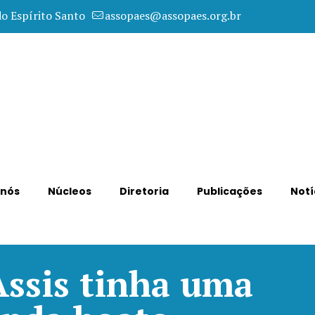
do Espírito Santo
assopaes@assopaes.org.br
 nós
Núcleos
Diretoria
Publicações
Notí
ssis tinha uma