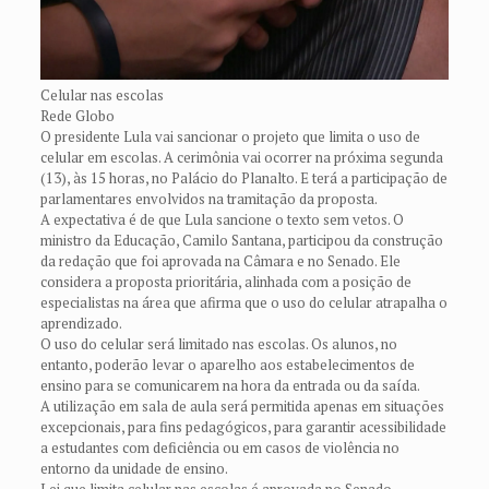
Celular nas escolas
Rede Globo
O presidente Lula vai sancionar o projeto que limita o uso de
celular em escolas. A cerimônia vai ocorrer na próxima segunda
(13), às 15 horas, no Palácio do Planalto. E terá a participação de
parlamentares envolvidos na tramitação da proposta.
A expectativa é de que Lula sancione o texto sem vetos. O
ministro da Educação, Camilo Santana, participou da construção
da redação que foi aprovada na Câmara e no Senado. Ele
considera a proposta prioritária, alinhada com a posição de
especialistas na área que afirma que o uso do celular atrapalha o
aprendizado.
O uso do celular será limitado nas escolas. Os alunos, no
entanto, poderão levar o aparelho aos estabelecimentos de
ensino para se comunicarem na hora da entrada ou da saída.
A utilização em sala de aula será permitida apenas em situações
excepcionais, para fins pedagógicos, para garantir acessibilidade
a estudantes com deficiência ou em casos de violência no
entorno da unidade de ensino.
Lei que limita celular nas escolas é aprovada no Senado