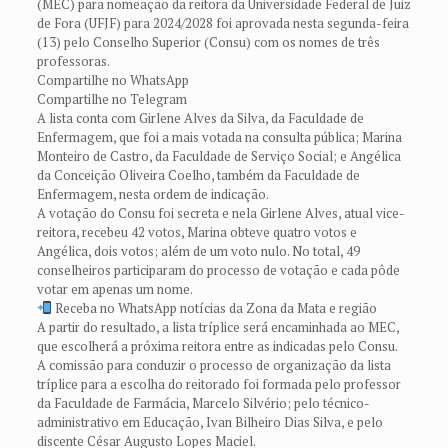
(MEC) para nomeação da reitora da Universidade Federal de Juiz
de Fora (UFJF) para 2024/2028 foi aprovada nesta segunda-feira
(13) pelo Conselho Superior (Consu) com os nomes de três
professoras.
Compartilhe no WhatsApp
Compartilhe no Telegram
A lista conta com Girlene Alves da Silva, da Faculdade de
Enfermagem, que foi a mais votada na consulta pública; Marina
Monteiro de Castro, da Faculdade de Serviço Social; e Angélica
da Conceição Oliveira Coelho, também da Faculdade de
Enfermagem, nesta ordem de indicação.
A votação do Consu foi secreta e nela Girlene Alves, atual vice-
reitora, recebeu 42 votos, Marina obteve quatro votos e
Angélica, dois votos; além de um voto nulo. No total, 49
conselheiros participaram do processo de votação e cada pôde
votar em apenas um nome.
Receba no WhatsApp notícias da Zona da Mata e região
A partir do resultado, a lista tríplice será encaminhada ao MEC,
que escolherá a próxima reitora entre as indicadas pelo Consu.
A comissão para conduzir o processo de organização da lista
tríplice para a escolha do reitorado foi formada pelo professor
da Faculdade de Farmácia, Marcelo Silvério; pelo técnico-
administrativo em Educação, Ivan Bilheiro Dias Silva, e pelo
discente César Augusto Lopes Maciel.