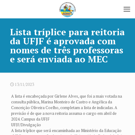
Lista tríplice para reitoria
da UFJF é aprovada com
nomes de três professoras
e será enviada ao MEC
13/11/2023
A lista é encabeçada por Girlene Alves, que foi a mais votada na
consulta pública, Marina Monteiro de Castro e Angélica da
Conceição Oliveira Coelho, completam a lista de indicadas. A
previsão é de que a nova reitoria assuma o cargo em abril de
2024. Campus da UFJF
UFJF/Divulgação
A lista tríplice que será encaminhada ao Ministério da Educação