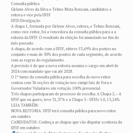
Consulta pública
Girlene Alves da Silva e Telmo Mota Ronzani, candidatos a
reitora e vice pela UFJF
UFJF/Divulgação
A chapa 1, formada por Girlene Alves, reitora, e Telmo Ronzani,
como vice-reitor, foi a vencedora da consulta pública para a a
reitoria da UFJF. O resultado da eleição foi anunciado no fim do
mês passado.
A chapa, de acordo com a UFJF, obteve 53,69% dos pontos no
conjunto e mais de 30% dos pontos de cada segmento, de acordo
com as regras do regulamento.
A previsão é de que a nova reitoria assuma o cargo em abril de
2024 com mandato que vai até 2028.
O 1º turno da consulta pública para escolha do novo reitor
contou com 36 seções de votação nos campi Juiz de Fora e
Governador Valadares em votação 100% presencial.
Três chapas participaram do processo de escolha. A Chapa 2, – A
UFJF que eu quero, teve 31,37% e a Chapa 3 – UFJFs 5.0, 13,24%.
LEIA TAMBÉM:
NOVA REITORIA: UFJF terá consulta pública para novo reitor
em outubro
CANDIDATOS: Conheça as chapas que vão disputar a reitoria da
UFJF em outubro