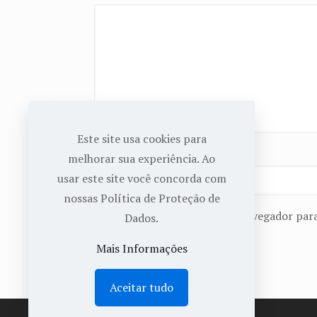
Este site usa cookies para
Nome
*
melhorar sua experiência. Ao
usar este site você concorda com
nossas Política de Proteção de
Salvar meus dados neste navegador para
Dados.
Mais Informações
Aceitar tudo