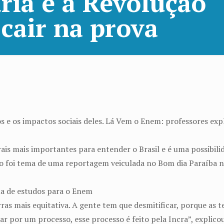
ria e a Revolução
cair na prova
s e os impactos sociais deles. Lá Vem o Enem: professores e
is mais importantes para entender o Brasil e é uma possibil
 foi tema de uma reportagem veiculada no Bom dia Paraíba nes
a de estudos para o Enem
ras mais equitativa. A gente tem que desmitificar, porque as t
r por um processo, esse processo é feito pela Incra”, explico