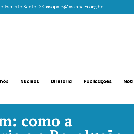
do Espírito Santo
assopaes@assopaes.org.br
 nós
Núcleos
Diretoria
Publicações
Notí
m: como a