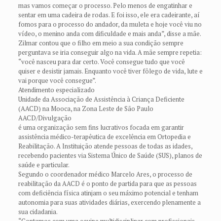
mas vamos começar o processo. Pelo menos de engatinhar e
sentar em uma cadeira de rodas. E foi isso, ele era cadeirante, aí
fomos para o processo do andador, da muleta e hoje você viu no
vídeo, o menino anda com dificuldade e mais anda”, disse a mãe.
Zilmar contou que o filho em meio a sua condição sempre
perguntava se iria conseguir algo na vida. A mãe sempre repetia:
“você nasceu para dar certo. Você consegue tudo que você
quiser e desistir jamais. Enquanto você tiver fôlego de vida, lute e
vai porque você consegue”.
Atendimento especializado
Unidade da Associação de Assistência à Criança Deficiente
(AACD) na Mooca, na Zona Leste de São Paulo
AACD/Divulgação
é uma organização sem fins lucrativos focada em garantir
assistência médico-terapêutica de excelência em Ortopedia e
Reabilitação. A Instituição atende pessoas de todas as idades,
recebendo pacientes via Sistema Único de Saúde (SUS), planos de
saúde e particular.
Segundo o coordenador médico Marcelo Ares, o processo de
reabilitação da AACD é o ponto de partida para que as pessoas
com deficiência física atinjam o seu máximo potencial e tenham
autonomia para suas atividades diárias, exercendo plenamente a
sua cidadania.