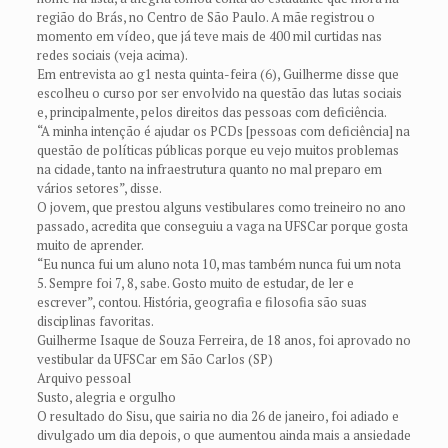
região do Brás, no Centro de São Paulo. A mãe registrou o
momento em vídeo, que já teve mais de 400 mil curtidas nas
redes sociais (veja acima).
Em entrevista ao g1 nesta quinta-feira (6), Guilherme disse que
escolheu o curso por ser envolvido na questão das lutas sociais
e, principalmente, pelos direitos das pessoas com deficiência.
“A minha intenção é ajudar os PCDs [pessoas com deficiência] na
questão de políticas públicas porque eu vejo muitos problemas
na cidade, tanto na infraestrutura quanto no mal preparo em
vários setores”, disse.
O jovem, que prestou alguns vestibulares como treineiro no ano
passado, acredita que conseguiu a vaga na UFSCar porque gosta
muito de aprender.
“Eu nunca fui um aluno nota 10, mas também nunca fui um nota
5. Sempre foi 7, 8, sabe. Gosto muito de estudar, de ler e
escrever”, contou. História, geografia e filosofia são suas
disciplinas favoritas.
Guilherme Isaque de Souza Ferreira, de 18 anos, foi aprovado no
vestibular da UFSCar em São Carlos (SP)
Arquivo pessoal
Susto, alegria e orgulho
O resultado do Sisu, que sairia no dia 26 de janeiro, foi adiado e
divulgado um dia depois, o que aumentou ainda mais a ansiedade