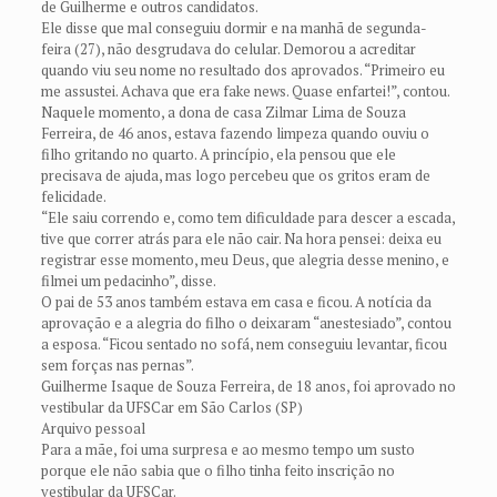
de Guilherme e outros candidatos.
Ele disse que mal conseguiu dormir e na manhã de segunda-
feira (27), não desgrudava do celular. Demorou a acreditar
quando viu seu nome no resultado dos aprovados. “Primeiro eu
me assustei. Achava que era fake news. Quase enfartei!”, contou.
Naquele momento, a dona de casa Zilmar Lima de Souza
Ferreira, de 46 anos, estava fazendo limpeza quando ouviu o
filho gritando no quarto. A princípio, ela pensou que ele
precisava de ajuda, mas logo percebeu que os gritos eram de
felicidade.
“Ele saiu correndo e, como tem dificuldade para descer a escada,
tive que correr atrás para ele não cair. Na hora pensei: deixa eu
registrar esse momento, meu Deus, que alegria desse menino, e
filmei um pedacinho”, disse.
O pai de 53 anos também estava em casa e ficou. A notícia da
aprovação e a alegria do filho o deixaram “anestesiado”, contou
a esposa. “Ficou sentado no sofá, nem conseguiu levantar, ficou
sem forças nas pernas”.
Guilherme Isaque de Souza Ferreira, de 18 anos, foi aprovado no
vestibular da UFSCar em São Carlos (SP)
Arquivo pessoal
Para a mãe, foi uma surpresa e ao mesmo tempo um susto
porque ele não sabia que o filho tinha feito inscrição no
vestibular da UFSCar.