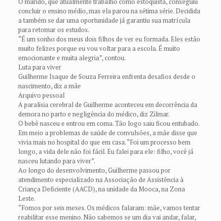
O marido, que atualmente trabalho como estoquista, conseguiu
concluir o ensino médio, mas ela parou na sétima série. Decidida
a também se dar uma oportunidade já garantiu sua matrícula
para retomar os estudos.
“É um sonho dos meus dois filhos de ver eu formada. Eles estão
muito felizes porque eu vou voltar para a escola. É muito
emocionante e muita alegria”, contou.
Luta para viver
Guilherme Isaque de Souza Ferreira enfrenta desafios desde o
nascimento, diz a mãe
Arquivo pessoal
A paralisia cerebral de Guilherme aconteceu em decorrência da
demora no parto e negligência do médico, diz Zilmar.
O bebê nasceu e entrou em coma. Tão logo saiu ficou entubado.
Em meio a problemas de saúde de convulsões, a mãe disse que
vivia mais no hospital do que em casa. “Foi um processo bem
longo, a vida dele não foi fácil. Eu falei para ele: filho, você já
nasceu lutando para viver”.
Ao longo do desenvolvimento, Guilherme passou por
atendimento especializado na Associação de Assistência à
Criança Deficiente (AACD), na unidade da Mooca, na Zona
Leste.
“Fomos por seis meses. Os médicos falaram: mãe, vamos tentar
reabilitar esse menino. Não sabemos se um dia vai andar, falar,