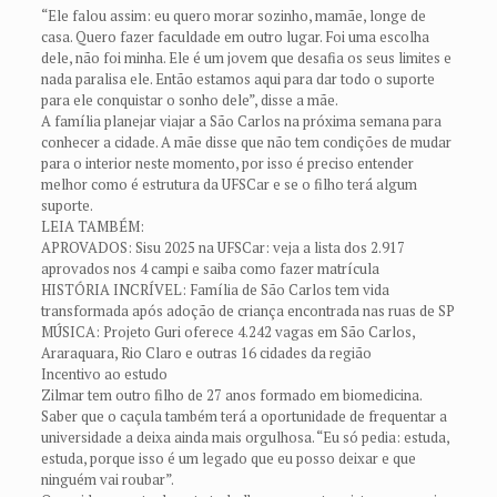
“Ele falou assim: eu quero morar sozinho, mamãe, longe de
casa. Quero fazer faculdade em outro lugar. Foi uma escolha
dele, não foi minha. Ele é um jovem que desafia os seus limites e
nada paralisa ele. Então estamos aqui para dar todo o suporte
para ele conquistar o sonho dele”, disse a mãe.
A família planejar viajar a São Carlos na próxima semana para
conhecer a cidade. A mãe disse que não tem condições de mudar
para o interior neste momento, por isso é preciso entender
melhor como é estrutura da UFSCar e se o filho terá algum
suporte.
LEIA TAMBÉM:
APROVADOS: Sisu 2025 na UFSCar: veja a lista dos 2.917
aprovados nos 4 campi e saiba como fazer matrícula
HISTÓRIA INCRÍVEL: Família de São Carlos tem vida
transformada após adoção de criança encontrada nas ruas de SP
MÚSICA: Projeto Guri oferece 4.242 vagas em São Carlos,
Araraquara, Rio Claro e outras 16 cidades da região
Incentivo ao estudo
Zilmar tem outro filho de 27 anos formado em biomedicina.
Saber que o caçula também terá a oportunidade de frequentar a
universidade a deixa ainda mais orgulhosa. “Eu só pedia: estuda,
estuda, porque isso é um legado que eu posso deixar e que
ninguém vai roubar”.