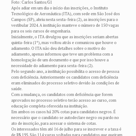
Foto: Carlos Santos/G1
Após adiar em um dia o início das inscrições, o Instituto
Tecnológico de Aeronáutica (ITA), com sede em São José dos
Campos (SP), abriu nesta sexta-feira (2), as inscrições para o
vestibular 2024. A instituição manteve o número de 150 vagas
para os seis cursos de engenharia.
Inicialmente, o ITA divulgou que as inscrições seriam abertas
quinta-feira (1º), mas voltou atrás e comunicou que houve o
adiamento. O ITA não deu detalhes sobre o motivo do
adiamento, apenas informou que teve um problema com a
homologação de um documento e que por isso houve a
necessidade do adiamento para sexta-feira (2).
Pelo segundo ano, a instituição possibilita o acesso de pessoa
com deficiência. Anteriormente os candidatos com deficiência
eram eliminados do processo seletivo devido às condições de
saúde.
Com a mudança, os candidatos com deficiência que forem
aprovados no processo seletivo terão acesso ao curso, com
educação completa oferecida na instituição.
Em ambos os casos há 20% cotas para candidatos negros. É
necessário que o candidato se autodeclare negro ou pardo no
ato de inscrição, para acessar o sistema de cotas.
Os interessados têm até 16 de julho para se inscrever e a taxa é
de R$ 195. São 114 vagas voltadas para candidatos que queiram