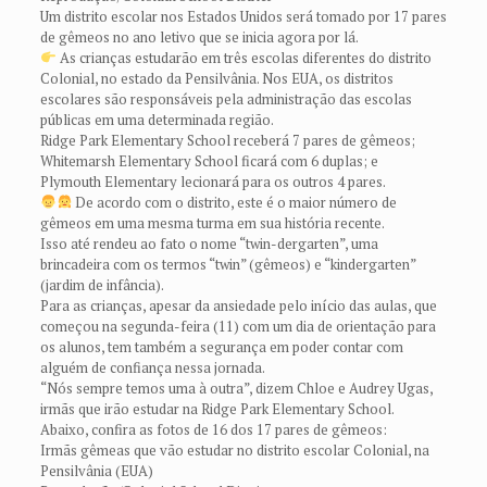
Um distrito escolar nos Estados Unidos será tomado por 17 pares
de gêmeos no ano letivo que se inicia agora por lá.
As crianças estudarão em três escolas diferentes do distrito
Colonial, no estado da Pensilvânia. Nos EUA, os distritos
escolares são responsáveis pela administração das escolas
públicas em uma determinada região.
Ridge Park Elementary School receberá 7 pares de gêmeos;
Whitemarsh Elementary School ficará com 6 duplas; e
Plymouth Elementary lecionará para os outros 4 pares.
De acordo com o distrito, este é o maior número de
gêmeos em uma mesma turma em sua história recente.
Isso até rendeu ao fato o nome “twin-dergarten”, uma
brincadeira com os termos “twin” (gêmeos) e “kindergarten”
(jardim de infância).
Para as crianças, apesar da ansiedade pelo início das aulas, que
começou na segunda-feira (11) com um dia de orientação para
os alunos, tem também a segurança em poder contar com
alguém de confiança nessa jornada.
“Nós sempre temos uma à outra”, dizem Chloe e Audrey Ugas,
irmãs que irão estudar na Ridge Park Elementary School.
Abaixo, confira as fotos de 16 dos 17 pares de gêmeos:
Irmãs gêmeas que vão estudar no distrito escolar Colonial, na
Pensilvânia (EUA)