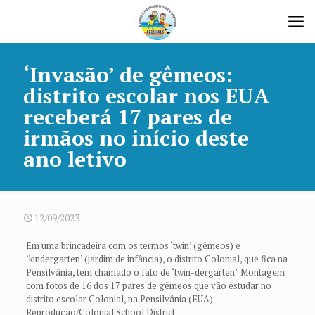
‘Invasão’ de gêmeos:
distrito escolar nos EUA
receberá 17 pares de
irmãos no início deste
ano letivo
12/09/2023
Em uma brincadeira com os termos ‘twin’ (gêmeos) e
‘kindergarten’ (jardim de infância), o distrito Colonial, que fica na
Pensilvânia, tem chamado o fato de ‘twin-dergarten’. Montagem
com fotos de 16 dos 17 pares de gêmeos que vão estudar no
distrito escolar Colonial, na Pensilvânia (EUA)
Reprodução/Colonial School District