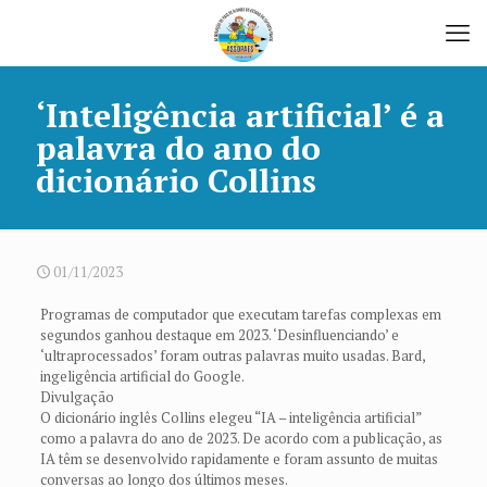
‘Inteligência artificial’ é a
palavra do ano do
dicionário Collins
01/11/2023
Programas de computador que executam tarefas complexas em
segundos ganhou destaque em 2023. ‘Desinfluenciando’ e
‘ultraprocessados’ foram outras palavras muito usadas. Bard,
ingeligência artificial do Google.
Divulgação
O dicionário inglês Collins elegeu “IA – inteligência artificial”
como a palavra do ano de 2023. De acordo com a publicação, as
IA têm se desenvolvido rapidamente e foram assunto de muitas
conversas ao longo dos últimos meses.