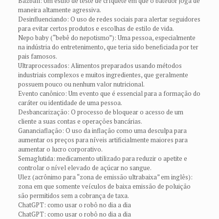
Bazball: Um estilo de teste de críquete em que o batedor joga de
maneira altamente agressiva.
Desinfluenciando: O uso de redes sociais para alertar seguidores
para evitar certos produtos e escolhas de estilo de vida.
Nepo baby (“bebê do nepotismo”): Uma pessoa, especialmente
na indústria do entretenimento, que teria sido beneficiada por ter
pais famosos.
Ultraprocessados: Alimentos preparados usando métodos
industriais complexos e muitos ingredientes, que geralmente
possuem pouco ou nenhum valor nutricional.
Evento canônico: Um evento que é essencial para a formação do
caráter ou identidade de uma pessoa.
Desbancarização: O processo de bloquear o acesso de um
cliente a suas contas e operações bancárias.
Gananciaflação: O uso da inflação como uma desculpa para
aumentar os preços para níveis artificialmente maiores para
aumentar o lucro corporativo.
Semaglutida: medicamento utilizado para reduzir o apetite e
controlar o nível elevado de açúcar no sangue.
Ulez (acrônimo para “zona de emissão ultrabaixa” em inglês):
zona em que somente veículos de baixa emissão de poluição
são permitidos sem a cobrança de taxa.
ChatGPT: como usar o robô no dia a dia
ChatGPT: como usar o robô no dia a dia