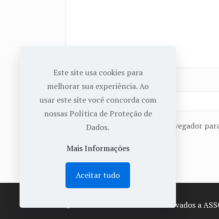
Este site usa cookies para
Nome
*
melhorar sua experiência. Ao
usar este site você concorda com
nossas Política de Proteção de
Salvar meus dados neste navegador para
Dados.
Mais Informações
Aceitar tudo
© 2022 Todos os Direitos Reservados a AS