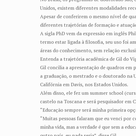
Unidos, existem diferentes modalidades rec
Apesar de conferirem o mesmo nível de quali
diferentes trajetórias de formação e atuaçã
A sigla PhD vem da expressão em inglês Phi
termo estar ligada à filosofia, seu uso foi
áreas do conhecimento, sem relação exclusiv
Entenda a trajetória acadêmica de Gil do Vi
Gil concilia a apresentação de quadros em p
a graduação, o mestrado e o doutorado na U
Califórnia em Davis, nos Estados Unidos.
Além disso, ele fez um summer school (curs
castelo na Toscana e será pesquisador em C
“Educação sempre será minha primeira opção
“Muitas pessoas falaram que eu venci por c
minha vida, mas a verdade é que sem a edu
outro país, eu nada seria”, disse Gil.