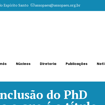
do Espírito Santo
assopaes@assopaes.org.br
 nós
Núcleos
Diretoria
Publicações
Notí
onclusão do PhD