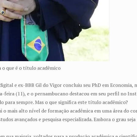
 o que é o título acadêmico
digital e ex-BBB Gil do Vigor concluiu seu PhD em Economia, 
nta-feira (11), e o pernambucano destacou em seu perfil no In
o para sempre. Mas o que significa este título acadêmico?
i o mais alto nível de formação acadêmica em uma área do co
studos avançados e pesquisa especializada. Embora o grau sej
em sua maioria, voltados para a produção acadêmica e científi