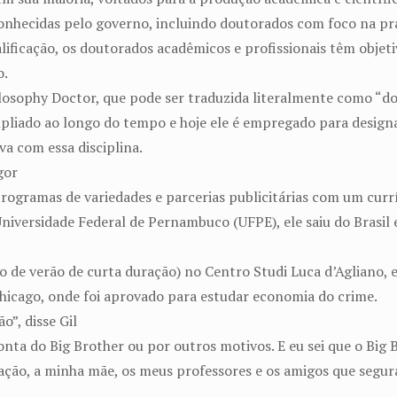
onhecidas pelo governo, incluindo doutorados com foco na prát
ficação, os doutorados acadêmicos e profissionais têm objetivo
o.
losophy Doctor, que pode ser traduzida literalmente como “do
 ampliado ao longo do tempo e hoje ele é empregado para desig
a com essa disciplina.
gor
rogramas de variedades e parcerias publicitárias com um currí
niversidade Federal de Pernambuco (UFPE), ele saiu do Brasil 
o de verão de curta duração) no Centro Studi Luca d’Agliano, 
hicago, onde foi aprovado para estudar economia do crime.
”, disse Gil
onta do Big Brother ou por outros motivos. E eu sei que o Big
cação, a minha mãe, os meus professores e os amigos que se