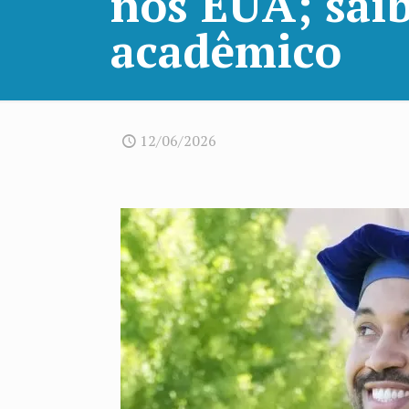
nos EUA; saib
acadêmico
12/06/2026