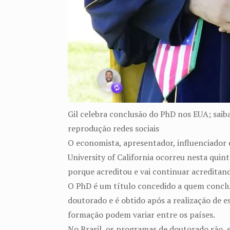
Gil celebra conclusão do PhD nos EUA; saiba
reprodução redes sociais
O economista, apresentador, influenciador 
University of California ocorreu nesta qui
porque acreditou e vai continuar acreditand
O PhD é um título concedido a quem conclu
doutorado e é obtido após a realização de e
formação podem variar entre os países.
No Brasil, os programas de doutorado são, 