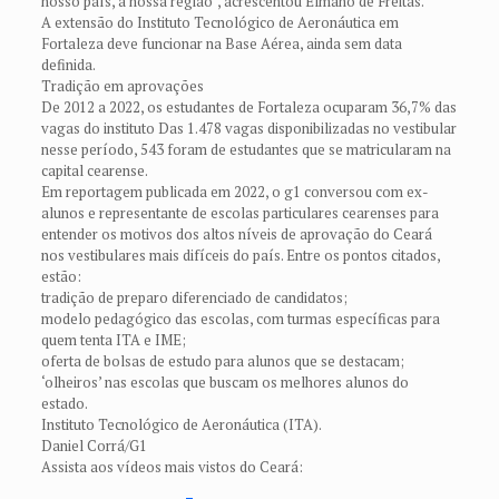
nosso país, a nossa região”, acrescentou Elmano de Freitas.
A extensão do Instituto Tecnológico de Aeronáutica em
Fortaleza deve funcionar na Base Aérea, ainda sem data
definida.
Tradição em aprovações
De 2012 a 2022, os estudantes de Fortaleza ocuparam 36,7% das
vagas do instituto Das 1.478 vagas disponibilizadas no vestibular
nesse período, 543 foram de estudantes que se matricularam na
capital cearense.
Em reportagem publicada em 2022, o g1 conversou com ex-
alunos e representante de escolas particulares cearenses para
entender os motivos dos altos níveis de aprovação do Ceará
nos vestibulares mais difíceis do país. Entre os pontos citados,
estão:
tradição de preparo diferenciado de candidatos;
modelo pedagógico das escolas, com turmas específicas para
quem tenta ITA e IME;
oferta de bolsas de estudo para alunos que se destacam;
‘olheiros’ nas escolas que buscam os melhores alunos do
estado.
Instituto Tecnológico de Aeronáutica (ITA).
Daniel Corrá/G1
Assista aos vídeos mais vistos do Ceará: