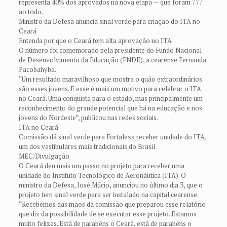
representa 40% dos aprovados na nova etapa — que foram 777
ao todo.
Ministro da Defesa anuncia sinal verde para criação do ITA no
Ceará
Entenda por que o Ceará tem alta aprovação no ITA
O número foi comemorado pela presidente do Fundo Nacional
de Desenvolvimento da Educação (FNDE), a cearense Fernanda
Pacobahyba.
“Um resultado maravilhoso que mostra o quão extraordinários
são esses jovens. E esse é mais um motivo para celebrar o ITA
no Ceará. Uma conquista para o estado, mas principalmente um
reconhecimento do grande potencial que há na educação e nos
jovens do Nordeste”, publicou nas redes sociais.
ITA no Ceará
Comissão dá sinal verde para Fortaleza receber unidade do ITA,
um dos vestibulares mais tradicionais do Brasil
MEC/Divulgação
O Ceará deu mais um passo no projeto para receber uma
unidade do Instituto Tecnológico de Aeronáutica (ITA). O
ministro da Defesa, José Múcio, anunciou no último dia 3, que o
projeto tem sinal verde para ser instalado na capital cearense.
“Recebemos das mãos da comissão que preparou esse relatório
que diz da possibilidade de se executar esse projeto. Estamos
muito felizes. Está de parabéns o Ceará, está de parabéns o