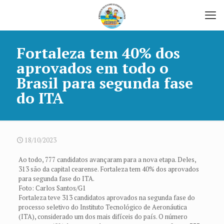
Fortaleza tem 40% dos
aprovados em todo o
Brasil para segunda fase
do ITA
18/10/2023
Ao todo, 777 candidatos avançaram para a nova etapa. Deles,
313 são da capital cearense. Fortaleza tem 40% dos aprovados
para segunda fase do ITA.
Foto: Carlos Santos/G1
Fortaleza teve 313 candidatos aprovados na segunda fase do
processo seletivo do Instituto Tecnológico de Aeronáutica
(ITA), considerado um dos mais difíceis do país. O número