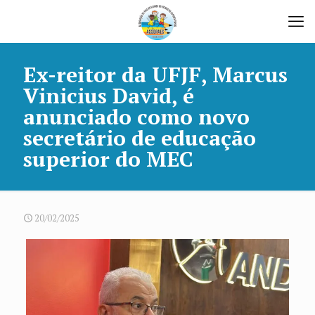
Ex-reitor da UFJF, Marcus
Vinicius David, é
anunciado como novo
secretário de educação
superior do MEC
20/02/2025