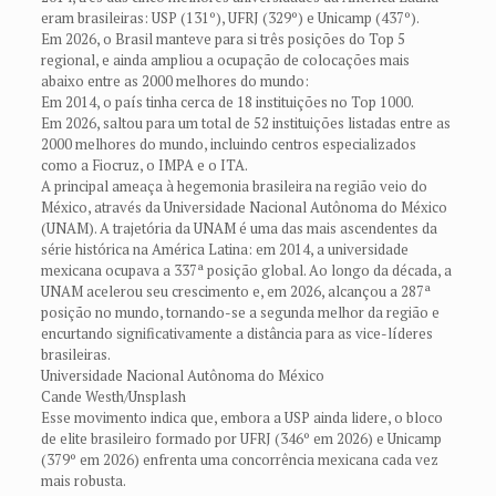
eram brasileiras: USP (131º), UFRJ (329º) e Unicamp (437º).
Em 2026, o Brasil manteve para si três posições do Top 5
regional, e ainda ampliou a ocupação de colocações mais
abaixo entre as 2000 melhores do mundo:
Em 2014, o país tinha cerca de 18 instituições no Top 1000.
Em 2026, saltou para um total de 52 instituições listadas entre as
2000 melhores do mundo, incluindo centros especializados
como a Fiocruz, o IMPA e o ITA.
A principal ameaça à hegemonia brasileira na região veio do
México, através da Universidade Nacional Autônoma do México
(UNAM). A trajetória da UNAM é uma das mais ascendentes da
série histórica na América Latina: em 2014, a universidade
mexicana ocupava a 337ª posição global. Ao longo da década, a
UNAM acelerou seu crescimento e, em 2026, alcançou a 287ª
posição no mundo, tornando-se a segunda melhor da região e
encurtando significativamente a distância para as vice-líderes
brasileiras.
Universidade Nacional Autônoma do México
Cande Westh/Unsplash
Esse movimento indica que, embora a USP ainda lidere, o bloco
de elite brasileiro formado por UFRJ (346º em 2026) e Unicamp
(379º em 2026) enfrenta uma concorrência mexicana cada vez
mais robusta.