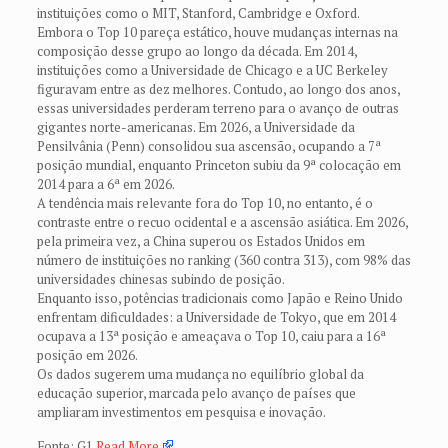
instituições como o MIT, Stanford, Cambridge e Oxford.
Embora o Top 10 pareça estático, houve mudanças internas na
composição desse grupo ao longo da década. Em 2014,
instituições como a Universidade de Chicago e a UC Berkeley
figuravam entre as dez melhores. Contudo, ao longo dos anos,
essas universidades perderam terreno para o avanço de outras
gigantes norte-americanas. Em 2026, a Universidade da
Pensilvânia (Penn) consolidou sua ascensão, ocupando a 7ª
posição mundial, enquanto Princeton subiu da 9ª colocação em
2014 para a 6ª em 2026.
A tendência mais relevante fora do Top 10, no entanto, é o
contraste entre o recuo ocidental e a ascensão asiática. Em 2026,
pela primeira vez, a China superou os Estados Unidos em
número de instituições no ranking (360 contra 313), com 98% das
universidades chinesas subindo de posição.
Enquanto isso, potências tradicionais como Japão e Reino Unido
enfrentam dificuldades: a Universidade de Tokyo, que em 2014
ocupava a 13ª posição e ameaçava o Top 10, caiu para a 16ª
posição em 2026.
Os dados sugerem uma mudança no equilíbrio global da
educação superior, marcada pelo avanço de países que
ampliaram investimentos em pesquisa e inovação.
Fonte: G1
Read More