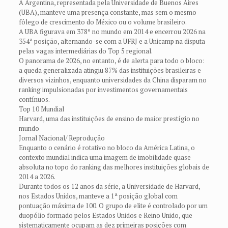
A Argentina, representada pela Universidade de Buenos Aires
(UBA), manteve uma presença constante, mas sem o mesmo
fôlego de crescimento do México ou o volume brasileiro.
A UBA figurava em 378º no mundo em 2014 e encerrou 2026 na
354ª posição, alternando-se com a UFRJ e a Unicamp na disputa
pelas vagas intermediárias do Top 5 regional.
O panorama de 2026, no entanto, é de alerta para todo o bloco:
a queda generalizada atingiu 87% das instituições brasileiras e
diversos vizinhos, enquanto universidades da China disparam no
ranking impulsionadas por investimentos governamentais
contínuos.
Top 10 Mundial
Harvard, uma das instituições de ensino de maior prestígio no
mundo
Jornal Nacional/ Reprodução
Enquanto o cenário é rotativo no bloco da América Latina, o
contexto mundial indica uma imagem de imobilidade quase
absoluta no topo do ranking das melhores instituições globais de
2014 a 2026.
Durante todos os 12 anos da série, a Universidade de Harvard,
nos Estados Unidos, manteve a 1ª posição global com
pontuação máxima de 100. O grupo de elite é controlado por um
duopólio formado pelos Estados Unidos e Reino Unido, que
sistematicamente ocupam as dez primeiras posições com