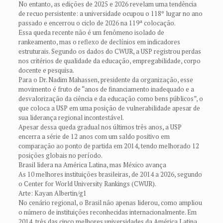
No entanto, as edições de 2025 e 2026 revelam uma tendência
de recuo persistente: a universidade ocupou o 118º lugar no ano
passado e encerrou o ciclo de 2026 na 119ª colocação.
Essa queda recente não é um fenômeno isolado de
rankeamento, mas o reflexo de declínios em indicadores
estruturais. Segundo os dados do CWUR, a USP registrou perdas
nos critérios de qualidade da educação, empregabilidade, corpo
docente e pesquisa.
Para o Dr. Nadim Mahassen, presidente da organização, esse
movimento é fruto de “anos de financiamento inadequado e a
desvalorização da ciência e da educação como bens públicos”, o
que coloca a USP em uma posição de vulnerabilidade apesar de
sua liderança regional incontestável.
Apesar dessa queda gradual nos últimos três anos, a USP
encerra a série de 12 anos com um saldo positivo em
comparação ao ponto de partida em 2014, tendo melhorado 12
posições globais no período.
Brasil lidera na América Latina, mas México avança
As 10 melhores instituições brasileiras, de 2014 a 2026, segundo
o Center for World University Rankings (CWUR).
Arte: Kayan Albertin/g1
No cenário regional, o Brasil não apenas liderou, como ampliou
o número de instituições reconhecidas internacionalmente. Em
2014, três das cinco melhores universidades da América Latina