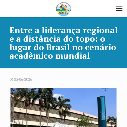
Entre a liderança regional
e a distância do topo: o
lugar do Brasil no cenário
acadêmico mundial
03/06/2026