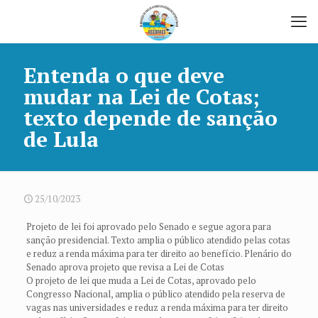
Entenda o que deve
mudar na Lei de Cotas;
texto depende de sanção
de Lula
25/10/2023
Projeto de lei foi aprovado pelo Senado e segue agora para
sanção presidencial. Texto amplia o público atendido pelas cotas
e reduz a renda máxima para ter direito ao benefício. Plenário do
Senado aprova projeto que revisa a Lei de Cotas
O projeto de lei que muda a Lei de Cotas, aprovado pelo
Congresso Nacional, amplia o público atendido pela reserva de
vagas nas universidades e reduz a renda máxima para ter direito