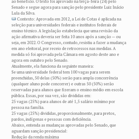
ao benefício. O texto foi aprovado na terça-feira (24) pelo
Senado e segue agora para sanção pelo presidente Luiz Inácio
Lula da Silva.
Contexto: Aprovada em 2012, a Lei de Cotas é aplicada na
seleção para universidades federais e institutos federais de
ensino técnico. A legislação estabelecia que uma revisão da
ação afirmativa deveria ser feita 10 anos após a sanção — ou
seja, em 2022. O Congresso, contudo, resistiu a fazer a mudança
em ano eleitoral, por receio de retrocessos nas medidas. A
medida só foi aprovada pela Câmara em agosto deste ano e
agora em outubro pelo Senado.
Atualmente, ela funciona da seguinte maneira:
Se uma universidade federal tem 100 vagas para serem
preenchidas, 50 delas (50%) serão para ampla concorrência
(qualquer aluno pode concorrer) e outras 50 (50%) serão
reservadas para alunos que fizeram o ensino médio em escola
pública. Essas, por sua vez, são divididas em:
25 vagas (25%) para alunos de até 1,5 salário mínimo por
pessoa na família.
25 vagas (25%) divididas, proporcionalmente, para pretos,
pardos, indígenas e pessoas com deficiência.
Abaixo, entenda as mudanças aprovadas pelo Senado, que
aguardam sanção presidencial:
Redução da renda máxima