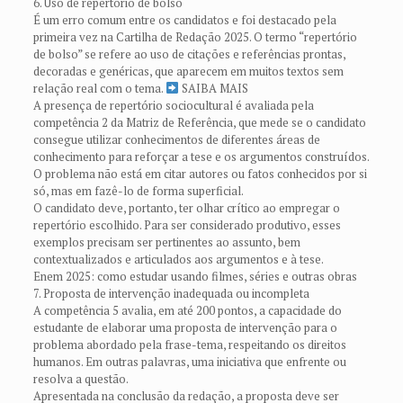
6. Uso de repertório de bolso
É um erro comum entre os candidatos e foi destacado pela
primeira vez na Cartilha de Redação 2025. O termo “repertório
de bolso” se refere ao uso de citações e referências prontas,
decoradas e genéricas, que aparecem em muitos textos sem
relação real com o tema.
SAIBA MAIS
A presença de repertório sociocultural é avaliada pela
competência 2 da Matriz de Referência, que mede se o candidato
consegue utilizar conhecimentos de diferentes áreas de
conhecimento para reforçar a tese e os argumentos construídos.
O problema não está em citar autores ou fatos conhecidos por si
só, mas em fazê-lo de forma superficial.
O candidato deve, portanto, ter olhar crítico ao empregar o
repertório escolhido. Para ser considerado produtivo, esses
exemplos precisam ser pertinentes ao assunto, bem
contextualizados e articulados aos argumentos e à tese.
Enem 2025: como estudar usando filmes, séries e outras obras
7. Proposta de intervenção inadequada ou incompleta
A competência 5 avalia, em até 200 pontos, a capacidade do
estudante de elaborar uma proposta de intervenção para o
problema abordado pela frase-tema, respeitando os direitos
humanos. Em outras palavras, uma iniciativa que enfrente ou
resolva a questão.
Apresentada na conclusão da redação, a proposta deve ser