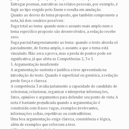
Entregar poemas, narrativas ou relatos pessoais, por exemplo, é
fugir ao tipo exigido pelo Enem e resulta em anulação.
Quanto ao desvio do tema proposto, que também compromete a
nota, há dois cenários possíveis:
Fuga total ao tema: quando nem o assunto mais amplo nem o
tema específico proposto são desenvolvidos, a redação recebe
zero.
Fuga parcial/tangenciamento ao tema: quando o texto aborda só
parcialmente, de forma ampla, o assunto a que o tema está
vinculado. Não zera a prova, mas a perda de pontos pode ser
significativa, já que afeta as Competências 2, 3 e 5.
5. Argumentação insuficiente
A argumentação sustenta e justifica a tese apresentada na
introdução do texto. Quando é superficial ou genérica, a redação
perde força e clareza.
A competência 3 avalia justamente a capacidade do candidato de
selecionar, relacionar, organizar e interpretar informações,
fatos, opiniões e argumentos para defender seu ponto de vista. A
nota é bastante prejudicada quando a argumentação é
construída com frases vagas, exemplos irrelevantes,
informações soltas, repetitivas ou contraditórias.
Uma boa argumentação exige clareza, consistência e lógica,
além de exemplos que reforcem a tese.