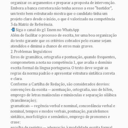
organizar os argumentos e preparar a proposta de intervenção.
Embora a banca corretora não tenha acesso a esse “bastidor”,
um texto bem estruturado mostra que o candidato tinha um
projeto claro desde o início, o que é valorizado na competência
3 da Matriz de Referência.
Siga o canal do g1 Enem no WhatsApp
Além de facilitar o processo de escrita, ter uma boa organização
do texto garante que os critérios cobrados pelo exame sejam
atendidos e diminui a chance de erros mais graves.
2. Problemas linguísticos
Erros de gramática, ortografia e pontuação, quando frequentes,
comprometem a nota na competência 1, que avalia o domínio
escrita formal da língua portuguesa. O texto deve seguir as
regras da norma padrão e apresentar estrutura sintática correta
e clara.
Conforme a Cartilha de Redação, são considerados desvios:
convenções da escrita — acentuação, ortografia, uso de hífen,
emprego de letras maiúsculas e minúsculas e separação silábica
(translineação);
gramaticais — regência verbal e nominal, concordância verbal e
nominal, tempos e modos verbais, pontuação, paralelismos
sintático, morfológico e semântico, emprego de pronomes e
crase;
escolha de registro — adequação à modalidade escrita formal,