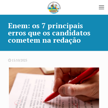
Enem: os 7 principais
erros que os candidatos
cometem na redação
15/10/2025