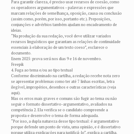
Para garantir clareza, é preciso usar recursos de coesão, como
os operadores argumentativos – palavras e expressões que
marcam relações de semelhança, oposição, causa ou conclusão
(assim como, porém, por isso, portanto etc.). Preposições,
conjunções e advérbios também ajudam no encadeamento de
ideias.
“Na produção da sua redação, você deve utilizar variados
recursos linguísticos que garantam as relações de continuidade
essenciais à elaboração de um texto coeso”, esclarece o
documento.
Enem 2025: prova será nos dias 9 e 16 de novembro.
Freepik
4. Fuga ao tema e/ou ao tipo textual
Conforme discriminado na cartilha, a redação recebe nota zero
se apresentar problemas como ter até 7 linhas escritas, letra
ilegível, impropérios, desenhos e outras características (veja
aqui).
Mas os erros mais graves e comuns são fugir ao tema ou não
seguir o formato dissertativo-argumentativo, avaliados na
competência 2. Ela verifica se o candidato compreende a
proposta e desenvolve o tema de forma adequada.
“Por isso, a dupla natureza desse tipo textual: é argumentativo
porque defende um ponto de vista, uma opinião, e é dissertativo
porque utiliza explicações para justificá-lo”, explica a cartilha.