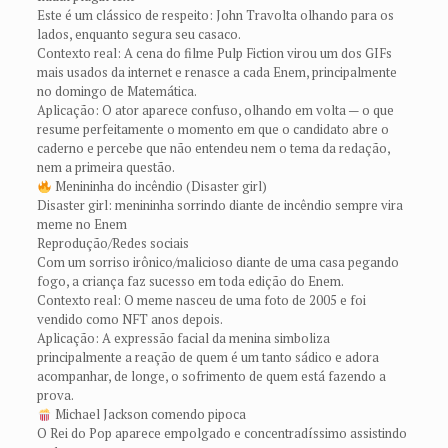
Este é um clássico de respeito: John Travolta olhando para os
lados, enquanto segura seu casaco.
Contexto real: A cena do filme Pulp Fiction virou um dos GIFs
mais usados da internet e renasce a cada Enem, principalmente
no domingo de Matemática.
Aplicação: O ator aparece confuso, olhando em volta — o que
resume perfeitamente o momento em que o candidato abre o
caderno e percebe que não entendeu nem o tema da redação,
nem a primeira questão.
Menininha do incêndio (Disaster girl)
Disaster girl: menininha sorrindo diante de incêndio sempre vira
meme no Enem
Reprodução/Redes sociais
Com um sorriso irônico/malicioso diante de uma casa pegando
fogo, a criança faz sucesso em toda edição do Enem.
Contexto real: O meme nasceu de uma foto de 2005 e foi
vendido como NFT anos depois.
Aplicação: A expressão facial da menina simboliza
principalmente a reação de quem é um tanto sádico e adora
acompanhar, de longe, o sofrimento de quem está fazendo a
prova.
Michael Jackson comendo pipoca
O Rei do Pop aparece empolgado e concentradíssimo assistindo