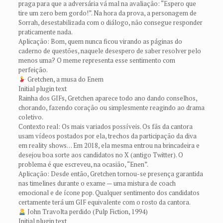
praga para que a adversária vá mal na avaliação: “Espero que
tire um zero bem gordo!”. Na hora da prova, a personagem de
Sorrah, desestabilizada com o diálogo, não consegue responder
praticamente nada.
Aplicação: Bom, quem nunca ficou virando as páginas do
caderno de questões, naquele desespero de saber resolver pelo
menos uma? O meme representa esse sentimento com
perfeição.
Gretchen, a musa do Enem
Initial plugin text
Rainha dos GIFs, Gretchen aparece todo ano dando conselhos,
chorando, fazendo coração ou simplesmente reagindo ao drama
coletivo.
Contexto real: Os mais variados possíveis. Os fãs da cantora
usam vídeos postados por ela, trechos da participação da diva
em reality shows… Em 2018, ela mesma entrou na brincadeira e
desejou boa sorte aos candidatos no X (antigo Twitter). O
problema é que escreveu, na ocasião, “Enen”.
Aplicação: Desde então, Gretchen tornou-se presença garantida
nas timelines durante o exame — uma mistura de coach
emocional e de ícone pop. Qualquer sentimento dos candidatos
certamente terá um GIF equivalente com o rosto da cantora.
John Travolta perdido (Pulp Fiction, 1994)
Initial plugin text