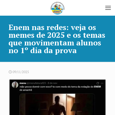
Enem nas redes: veja os
memes de 2025 e os temas
que movimentam alunos
no 1º dia da prova
09/11/2025