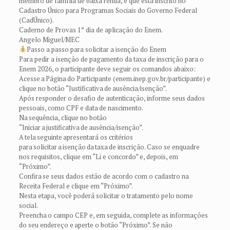
membro de família de baixa renda, e que está inscrito no
Cadastro Único para Programas Sociais do Governo Federal
(CadÚnico).
Caderno de Provas 1° dia de aplicação do Enem.
Angelo Miguel/MEC
Passo a passo para solicitar a isenção do Enem
Para pedir a isenção de pagamento da taxa de inscrição para o
Enem 2026, o participante deve seguir os comandos abaixo:
Acesse a Página do Participante (enem.inep.gov.br/participante) e
clique no botão “Justificativa de ausência/isenção”.
Após responder o desafio de autenticação, informe seus dados
pessoais, como CPF e data de nascimento.
Na sequência, clique no botão
“Iniciar a justificativa de ausência/isenção”.
A tela seguinte apresentará os critérios
para solicitar a isenção da taxa de inscrição. Caso se enquadre
nos requisitos, clique em “Li e concordo” e, depois, em
“Próximo”.
Confira se seus dados estão de acordo com o cadastro na
Receita Federal e clique em “Próximo”.
Nesta etapa, você poderá solicitar o tratamento pelo nome
social.
Preencha o campo CEP e, em seguida, complete as informações
do seu endereço e aperte o botão “Próximo”. Se não