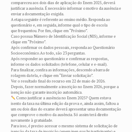
compareceu aos dois dias de aplicação do Enem 2025, deverá
justificar a ausência. É necessário informar o motivo da ausência e
enviar a documentação exigida.
A etapa seguinte é referente ao ensino médio. Responda ao
questionário e, em seguida, informe qual o tipo de escola
que frequentou. Por fim, clique em “Próximo”.
Caso possua Número de Identificação Social (NIS), informe e
clique em “Próximo”.
Após confirmar os dados pessoais, responda ao Questionário
Socioeconômico. Ao todo, são 23 perguntas.
Após responder ao questionário e confirmar as respostas,
informe os dados solicitados (telefone, celular e e-mail).
Para finalizar, confira as informações, descendo a barra de
rolagem da tela, e clique em “Enviar solicitação”.
Ver o resultado final do recurso em 22 de maio de 2026.
Depois, fazer normalmente a inscrição no Enem 2026, porque a
isenção não garante inscrição automática.
Como justificar a ausência no Enem 2025? Quem estava
isento da taxa na última edição da prova e, ainda assim, faltou a
um ou dois dias do exame deverá apresentar uma documentação
que comprove o motivo da ausência. Só assim terá direito
novamente à gratuidade.
Para isso, é preciso acessar o mesmo sistema de solicitação de
isenção da taxa de inscrição (enem.inep.gov.br/participante) e