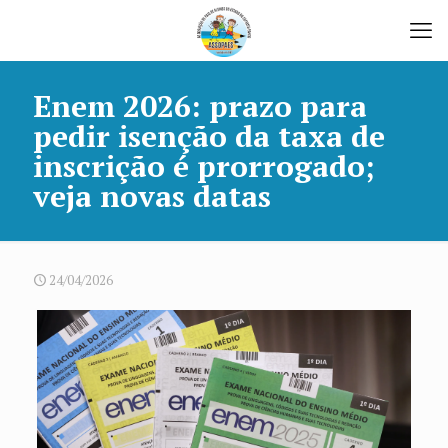
Enem 2026: prazo para
pedir isenção da taxa de
inscrição é prorrogado;
veja novas datas
24/04/2026