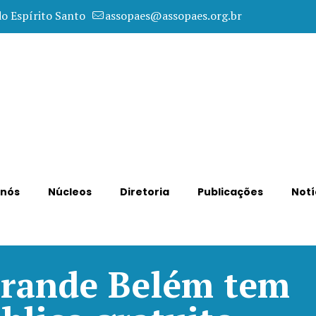
do Espírito Santo
assopaes@assopaes.org.br
 nós
Núcleos
Diretoria
Publicações
Notí
Grande Belém tem