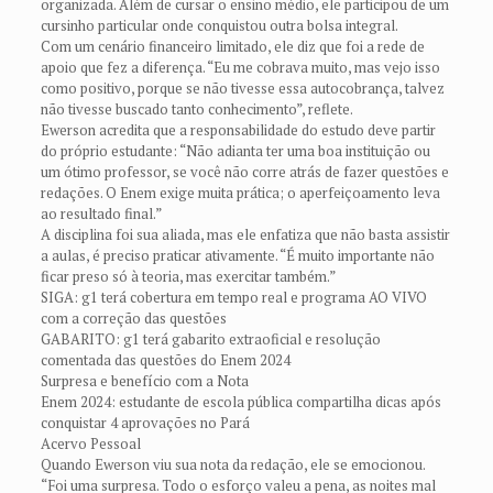
organizada. Além de cursar o ensino médio, ele participou de um
cursinho particular onde conquistou outra bolsa integral.
Com um cenário financeiro limitado, ele diz que foi a rede de
apoio que fez a diferença. “Eu me cobrava muito, mas vejo isso
como positivo, porque se não tivesse essa autocobrança, talvez
não tivesse buscado tanto conhecimento”, reflete.
Ewerson acredita que a responsabilidade do estudo deve partir
do próprio estudante: “Não adianta ter uma boa instituição ou
um ótimo professor, se você não corre atrás de fazer questões e
redações. O Enem exige muita prática; o aperfeiçoamento leva
ao resultado final.”
A disciplina foi sua aliada, mas ele enfatiza que não basta assistir
a aulas, é preciso praticar ativamente. “É muito importante não
ficar preso só à teoria, mas exercitar também.”
SIGA: g1 terá cobertura em tempo real e programa AO VIVO
com a correção das questões
GABARITO: g1 terá gabarito extraoficial e resolução
comentada das questões do Enem 2024
Surpresa e benefício com a Nota
Enem 2024: estudante de escola pública compartilha dicas após
conquistar 4 aprovações no Pará
Acervo Pessoal
Quando Ewerson viu sua nota da redação, ele se emocionou.
“Foi uma surpresa. Todo o esforço valeu a pena, as noites mal