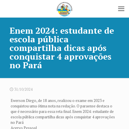
Enem 2024: estudante de
escola pública
compartilha dicas após
conquistar 4 aprovações
no Pará
31/10/2024
Ewerson Diego, de 18 anos, realizou o exame em 2023 e
conquistou uma ótima nota na redação. O paraense destaca o
que é necessário para essa reta final. Enem 2024: estudante de
escola pública compartilha dicas após conquistar 4 aprovações
no Pará
Acervo Pessoal