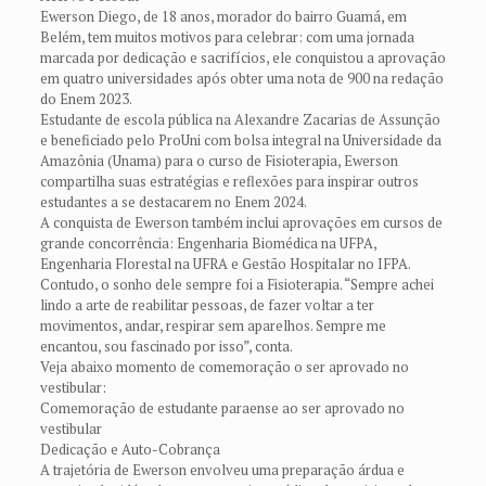
Ewerson Diego, de 18 anos, morador do bairro Guamá, em
Belém, tem muitos motivos para celebrar: com uma jornada
marcada por dedicação e sacrifícios, ele conquistou a aprovação
em quatro universidades após obter uma nota de 900 na redação
do Enem 2023.
Estudante de escola pública na Alexandre Zacarias de Assunção
e beneficiado pelo ProUni com bolsa integral na Universidade da
Amazônia (Unama) para o curso de Fisioterapia, Ewerson
compartilha suas estratégias e reflexões para inspirar outros
estudantes a se destacarem no Enem 2024.
A conquista de Ewerson também inclui aprovações em cursos de
grande concorrência: Engenharia Biomédica na UFPA,
Engenharia Florestal na UFRA e Gestão Hospitalar no IFPA.
Contudo, o sonho dele sempre foi a Fisioterapia. “Sempre achei
lindo a arte de reabilitar pessoas, de fazer voltar a ter
movimentos, andar, respirar sem aparelhos. Sempre me
encantou, sou fascinado por isso”, conta.
Veja abaixo momento de comemoração o ser aprovado no
vestibular:
Comemoração de estudante paraense ao ser aprovado no
vestibular
Dedicação e Auto-Cobrança
A trajetória de Ewerson envolveu uma preparação árdua e