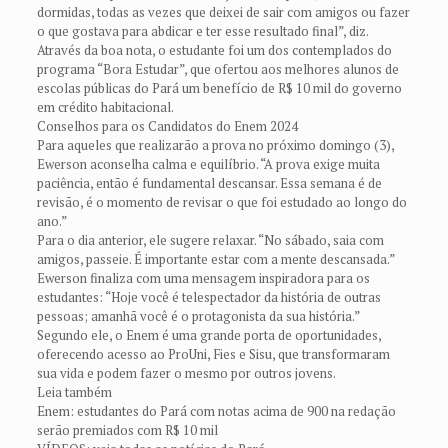
dormidas, todas as vezes que deixei de sair com amigos ou fazer
o que gostava para abdicar e ter esse resultado final”, diz.
Através da boa nota, o estudante foi um dos contemplados do
programa “Bora Estudar”, que ofertou aos melhores alunos de
escolas públicas do Pará um benefício de R$ 10 mil do governo
em crédito habitacional.
Conselhos para os Candidatos do Enem 2024
Para aqueles que realizarão a prova no próximo domingo (3),
Ewerson aconselha calma e equilíbrio. “A prova exige muita
paciência, então é fundamental descansar. Essa semana é de
revisão, é o momento de revisar o que foi estudado ao longo do
ano.”
Para o dia anterior, ele sugere relaxar. “No sábado, saia com
amigos, passeie. É importante estar com a mente descansada.”
Ewerson finaliza com uma mensagem inspiradora para os
estudantes: “Hoje você é telespectador da história de outras
pessoas; amanhã você é o protagonista da sua história.”
Segundo ele, o Enem é uma grande porta de oportunidades,
oferecendo acesso ao ProUni, Fies e Sisu, que transformaram
sua vida e podem fazer o mesmo por outros jovens.
Leia também
Enem: estudantes do Pará com notas acima de 900 na redação
serão premiados com R$ 10 mil