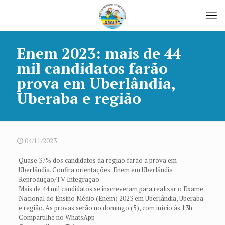
Enem 2023: mais de 44
mil candidatos farão
prova em Uberlândia,
Uberaba e região
04/11/2023
Quase 37% dos candidatos da região farão a prova em
Uberlândia. Confira orientações. Enem em Uberlândia
Reprodução/TV Integração
Mais de 44 mil candidatos se inscreveram para realizar o Exame
Nacional do Ensino Médio (Enem) 2023 em Uberlândia, Uberaba
e região. As provas serão no domingo (5), com início às 13h.
Compartilhe no WhatsApp