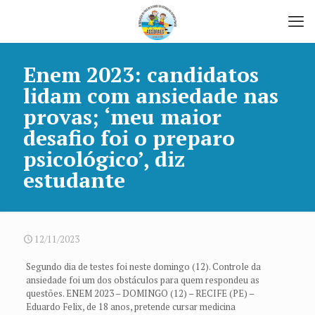
Enem 2023: candidatos
lidam com ansiedade nas
provas; ‘meu maior
desafio foi o preparo
psicológico’, diz
estudante
12/11/2023
Segundo dia de testes foi neste domingo (12). Controle da
ansiedade foi um dos obstáculos para quem respondeu as
questões. ENEM 2023 – DOMINGO (12) – RECIFE (PE) –
Eduardo Felix, de 18 anos, pretende cursar medicina