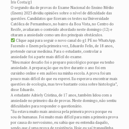
Iris Costa/g1
O segundo dia de provas do Exame Nacional do Ensino Médio
(Enem) 2023 dividiu opiniões sobre o nível de dificuldade das
questões. Candidatos que fizeram os testes na Universidade
Católica de Pernambuco, no bairro da Boa Vista, no Centro do
Recife, avaliaram o conteúdo abordado neste domingo (12) e
citaram a ansiedade como um dos principais obstáculos.
Clique aqui para seguir o novo canal do g1 PE no WhatsApp.
Fazendo o Enem pela primeira vez, Eduardo Felix, de 18 anos,
pretende cursar medicina. Para o estudante, controlar a
ansiedade foi a parte mais difícil do exame.
“Meu maior desafio foi o preparo psicológico porque eu tenho
ansiedade. A preparação que eu tive durante o ano foi em
cursinho online e em aulões na minha escola. A prova foi um
pouco mais difícil do que eu esperei. Eu esperava encontrar mais
questões de ecologia, mas teve bastante coisa sobre histologia”,
disse Eduardo.
A estudante Adriely Cristina, de 17 anos, também lidou com a
ansiedade no primeiro dia de provas. Neste domingo, não sentiu
dificuldades para responder o questionário.
“Eu estava muito mais ansiosa pela primeira prova porque eu
sou de humanas. Foi muito mais difícil para mim a primeira prova
por causa do nervosismo, eu sabia que eu entendia daquilo,
sendo que é uma prova de resistência. Hoje eu saí tranquilinha,