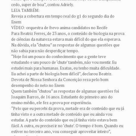
cedo, super de boa”, contou Adriely.
LEIA TAMBÉM:
Reveja a cobertura em tempo real do g1 do segundo dia do
Enem
VÍDEO: orquestra de frevo anima candidatos no Recife
Para Beatriz Ferres, de 23 anos, o conteúdo de biologia na prova
de ciências da natureza estava mais difícil do que ela esperava.
Na dúvida, ela “chutou” as respostas de algumas questões que
não sabia para não desperdiçar tempo.
“Hoje foi um pouco do conhecimento que a gente teve
estudando e um pouco de ‘chute’ também, não vou mentir. Eu
estudei mais para humanas. Exatas, eu tenho muita dificuldade.
Eu achei a parte de biologia bem difícil”, declarou Beatriz.
Devota de Nossa Senhora da Conceição reza pelo bom
desempenho do neto no Enem
Quem também “chutou” as respostas de algumas questões foi
Joaquim Barros, de 16 anos. Estudante do primeiro ano do
ensino médio, ele fez a prova por experiência.
“Pelo que eu percebi da prova, metade era de conteúdo que eu já
tinha visto e a outra metade de conteúdo que eu ainda vou
estudar. A parte do conteúdo que eu já tinha visto estava bem
fácil. A outra, eu precisei ir no ‘chute’. O tempo é bom. Quando eu
estiver no terceiro ano, vou conseguir aproveitar inteiro”,