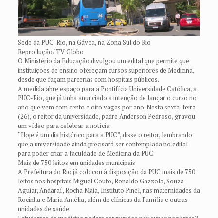
Sede da PUC-Rio, na Gávea, na Zona Sul do Rio
Reprodução/ TV Globo
O Ministério da Educação divulgou um edital que permite que
instituições de ensino ofereçam cursos superiores de Medicina,
desde que façam parcerias com hospitais públicos.
A medida abre espaço para a Pontifícia Universidade Católica, a
PUC-Rio, que já tinha anunciado a intenção de lançar o curso no
ano que vem com cento e oito vagas por ano. Nesta sexta-feira
(26), o reitor da universidade, padre Anderson Pedroso, gravou
um vídeo para celebrar a notícia.
“Hoje é um dia histórico para a PUC”, disse o reitor, lembrando
que a universidade ainda precisará ser contemplada no edital
para poder criar a faculdade de Medicina da PUC.
Mais de 750 leitos em unidades municipais
A Prefeitura do Rio já colocou à disposição da PUC mais de 750
leitos nos hospitais Miguel Couto, Ronaldo Gazzola, Souza
Aguiar, Andaraí, Rocha Maia, Instituto Pinel, nas maternidades da
Rocinha e Maria Amélia, além de clínicas da Família e outras
unidades de saúde.
Estudantes de medicina podem ser punidos por expor pacientes?