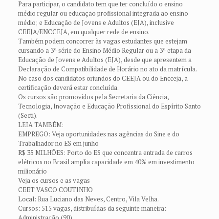
Para participar, o candidato tem que ter concluído o ensino
médio regular ou educação profissional integrada ao ensino
médio; e Educação de Jovens e Adultos (EJA), inclusive
CEEJA/ENCCEJA, em qualquer rede de ensino.
Também podem concorrer às vagas estudantes que estejam
cursando a 3ª série do Ensino Médio Regular ou a 3ª etapa da
Educação de Jovens e Adultos (EJA), desde que apresentem a
Declaração de Compatibilidade de Horário no ato da matrícula.
No caso dos candidatos oriundos do CEEJA ou do Encceja, a
certificação deverá estar concluída.
Os cursos são promovidos pela Secretaria da Ciência,
Tecnologia, Inovação e Educação Profissional do Espírito Santo
(Secti).
LEIA TAMBÉM:
EMPREGO: Veja oportunidades nas agências do Sine e do
Trabalhador no ES em junho
R$ 35 MILHÕES: Porto do ES que concentra entrada de carros
elétricos no Brasil amplia capacidade em 40% em investimento
milionário
Veja os cursos e as vagas
CEET VASCO COUTINHO
Local: Rua Luciano das Neves, Centro, Vila Velha.
Cursos: 515 vagas, distribuídas da seguinte maneira:
Administração (90)