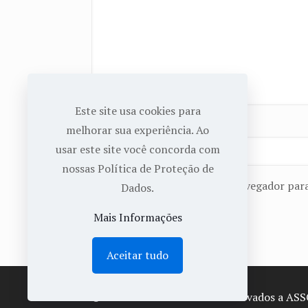
Este site usa cookies para
Nome
*
melhorar sua experiência. Ao
usar este site você concorda com
nossas Política de Proteção de
Salvar meus dados neste navegador para
Dados.
Mais Informações
Aceitar tudo
© 2022 Todos os Direitos Reservados a AS