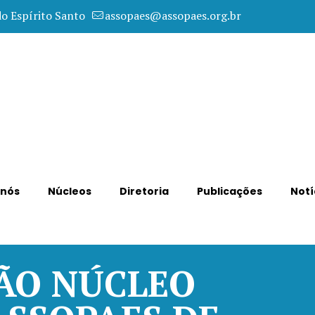
do Espírito Santo
assopaes@assopaes.org.br
 nós
Núcleos
Diretoria
Publicações
Notí
ÃO NÚCLEO