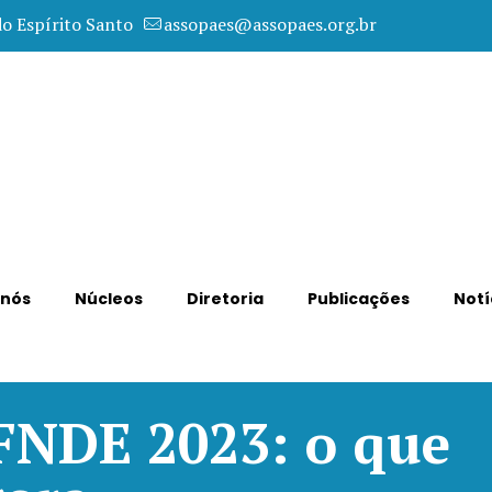
do Espírito Santo
assopaes@assopaes.org.br
 nós
Núcleos
Diretoria
Publicações
Notí
FNDE 2023: o que